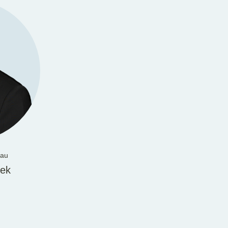
au
rek