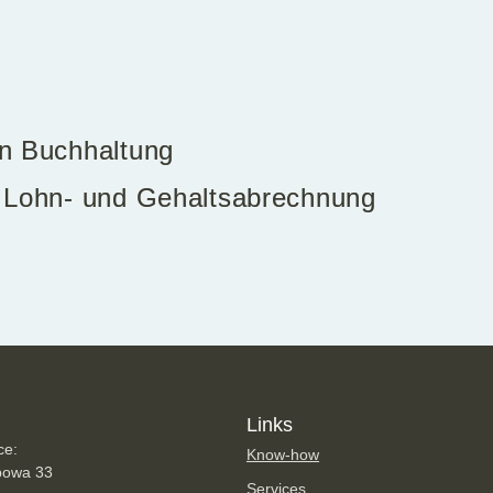
n Buchhaltung
 Lohn- und Gehaltsabrechnung
g
Links
ce:
Know-how
powa 33
Services