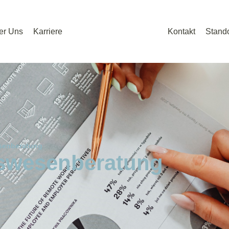
er Uns
Karriere
Kontakt
Stando
enberatung
swesenberatung