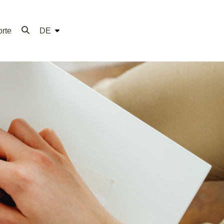
rte
DE