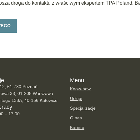
ybsza droga do kontaktu z właściwym ekspertem TPA Poland, Bake
WEGO
je
Menu
 12, 61-730 Poznań
Know-how
opowa 33, 01-208 Warszawa
Usługi
antego 138A, 40-156 Katowice
pracy
Specjalizacje
00 – 17:00
O nas
Kariera