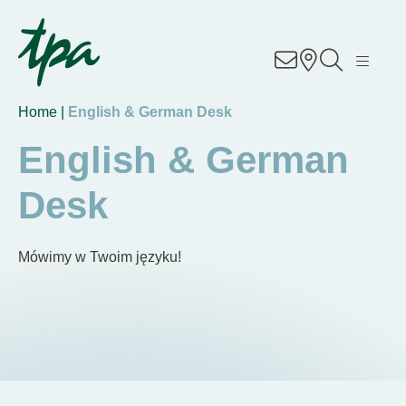
Know-how
Usługi
Home |
English & German Desk
English & German
Specjalizacje
Desk
O nas
Mówimy w Twoim języku!
Kariera
Lokalizacje
Kontakt