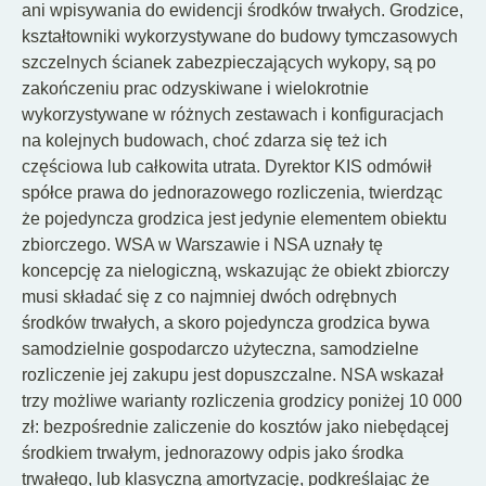
ani wpisywania do ewidencji środków trwałych. Grodzice,
kształtowniki wykorzystywane do budowy tymczasowych
szczelnych ścianek zabezpieczających wykopy, są po
zakończeniu prac odzyskiwane i wielokrotnie
wykorzystywane w różnych zestawach i konfiguracjach
na kolejnych budowach, choć zdarza się też ich
częściowa lub całkowita utrata. Dyrektor KIS odmówił
spółce prawa do jednorazowego rozliczenia, twierdząc
że pojedyncza grodzica jest jedynie elementem obiektu
zbiorczego. WSA w Warszawie i NSA uznały tę
koncepcję za nielogiczną, wskazując że obiekt zbiorczy
musi składać się z co najmniej dwóch odrębnych
środków trwałych, a skoro pojedyncza grodzica bywa
samodzielnie gospodarczo użyteczna, samodzielne
rozliczenie jej zakupu jest dopuszczalne. NSA wskazał
trzy możliwe warianty rozliczenia grodzicy poniżej 10 000
zł: bezpośrednie zaliczenie do kosztów jako niebędącej
środkiem trwałym, jednorazowy odpis jako środka
trwałego, lub klasyczną amortyzację, podkreślając że