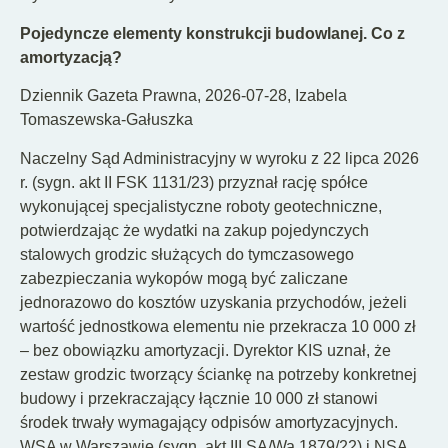
Pojedyncze elementy konstrukcji budowlanej. Co z
amortyzacją?
Dziennik Gazeta Prawna, 2026-07-28, Izabela
Tomaszewska-Gałuszka
Naczelny Sąd Administracyjny w wyroku z 22 lipca 2026
r. (sygn. akt II FSK 1131/23) przyznał rację spółce
wykonującej specjalistyczne roboty geotechniczne,
potwierdzając że wydatki na zakup pojedynczych
stalowych grodzic służących do tymczasowego
zabezpieczania wykopów mogą być zaliczane
jednorazowo do kosztów uzyskania przychodów, jeżeli
wartość jednostkowa elementu nie przekracza 10 000 zł
– bez obowiązku amortyzacji. Dyrektor KIS uznał, że
zestaw grodzic tworzący ściankę na potrzeby konkretnej
budowy i przekraczający łącznie 10 000 zł stanowi
środek trwały wymagający odpisów amortyzacyjnych.
WSA w Warszawie (sygn. akt III SA/Wa 1879/22) i NSA