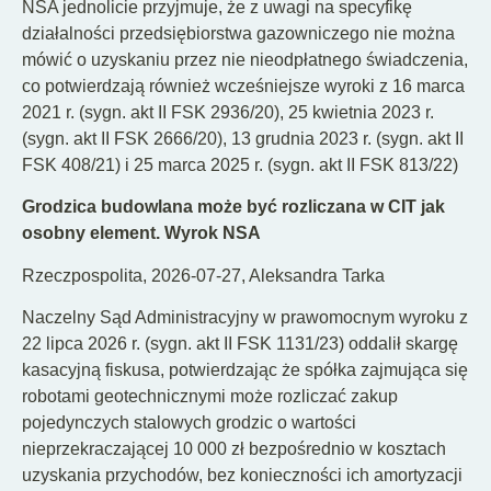
NSA jednolicie przyjmuje, że z uwagi na specyfikę
działalności przedsiębiorstwa gazowniczego nie można
mówić o uzyskaniu przez nie nieodpłatnego świadczenia,
co potwierdzają również wcześniejsze wyroki z 16 marca
2021 r. (sygn. akt II FSK 2936/20), 25 kwietnia 2023 r.
(sygn. akt II FSK 2666/20), 13 grudnia 2023 r. (sygn. akt II
FSK 408/21) i 25 marca 2025 r. (sygn. akt II FSK 813/22)
Grodzica budowlana może być rozliczana w CIT jak
osobny element. Wyrok NSA
Rzeczpospolita, 2026-07-27, Aleksandra Tarka
Naczelny Sąd Administracyjny w prawomocnym wyroku z
22 lipca 2026 r. (sygn. akt II FSK 1131/23) oddalił skargę
kasacyjną fiskusa, potwierdzając że spółka zajmująca się
robotami geotechnicznymi może rozliczać zakup
pojedynczych stalowych grodzic o wartości
nieprzekraczającej 10 000 zł bezpośrednio w kosztach
uzyskania przychodów, bez konieczności ich amortyzacji