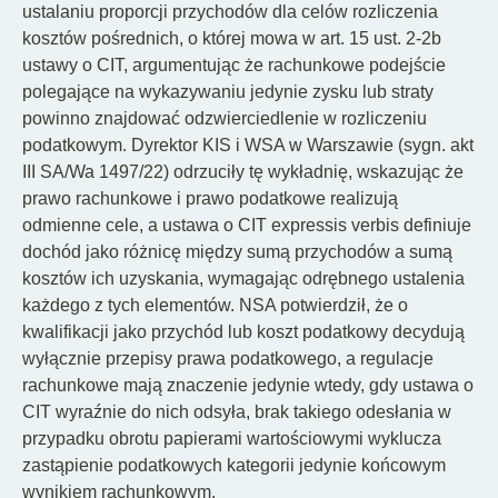
ustalaniu proporcji przychodów dla celów rozliczenia
kosztów pośrednich, o której mowa w art. 15 ust. 2-2b
ustawy o CIT, argumentując że rachunkowe podejście
polegające na wykazywaniu jedynie zysku lub straty
powinno znajdować odzwierciedlenie w rozliczeniu
podatkowym. Dyrektor KIS i WSA w Warszawie (sygn. akt
III SA/Wa 1497/22) odrzuciły tę wykładnię, wskazując że
prawo rachunkowe i prawo podatkowe realizują
odmienne cele, a ustawa o CIT expressis verbis definiuje
dochód jako różnicę między sumą przychodów a sumą
kosztów ich uzyskania, wymagając odrębnego ustalenia
każdego z tych elementów. NSA potwierdził, że o
kwalifikacji jako przychód lub koszt podatkowy decydują
wyłącznie przepisy prawa podatkowego, a regulacje
rachunkowe mają znaczenie jedynie wtedy, gdy ustawa o
CIT wyraźnie do nich odsyła, brak takiego odesłania w
przypadku obrotu papierami wartościowymi wyklucza
zastąpienie podatkowych kategorii jedynie końcowym
wynikiem rachunkowym.