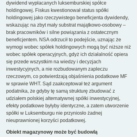
dywidend wypłacanych luksemburskiej spółce
holdingowej. Fiskus kwestionował status spółki
holdingowej jako rzeczywistego beneficjenta dywidendy,
wskazując na zbyt mały substrat majątkowo-osobowy –
brak pracowników i silne powiązania z ostatecznym
beneficjentem. NSA odrzucił to podejście, uznając że
wymogi wobec spółek holdingowych mogą być niższe niż
wobec spółek operacyjnych, gdyż ich działalność opiera
się przede wszystkim na wiedzy i decyzjach
inwestycyjnych, a nie rozbudowanym zapleczu
rzeczowym, co potwierdzają objaśnienia podatkowe MF
w sprawie WHT. Sąd zaakceptował też argument
podatnika, że gdyby tę samą strukturę zbudować z
udziałem polskiej alternatywnej spółki inwestycyjnej,
efekty podatkowe byłyby identyczne, a zatem utworzenie
spółki w Luksemburgu nie przyniosło żadnej
nieuprawnionej korzyści podatkowej.
Obiekt magazynowy może być budowlą