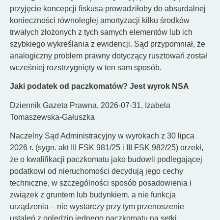
przyjęcie koncepcji fiskusa prowadziłoby do absurdalnej
konieczności równoległej amortyzacji kilku środków
trwałych złożonych z tych samych elementów lub ich
szybkiego wykreślania z ewidencji. Sąd przypomniał, że
analogiczny problem prawny dotyczący rusztowań został
wcześniej rozstrzygnięty w ten sam sposób.
Jaki podatek od paczkomatów? Jest wyrok NSA
Dziennik Gazeta Prawna, 2026-07-31, Izabela
Tomaszewska-Gałuszka
Naczelny Sąd Administracyjny w wyrokach z 30 lipca
2026 r. (sygn. akt III FSK 981/25 i III FSK 982/25) orzekł,
że o kwalifikacji paczkomatu jako budowli podlegającej
podatkowi od nieruchomości decydują jego cechy
techniczne, w szczególności sposób posadowienia i
związek z gruntem lub budynkiem, a nie funkcja
urządzenia – nie wystarczy przy tym przenoszenie
ustaleń z oględzin jednego paczkomatu na setki