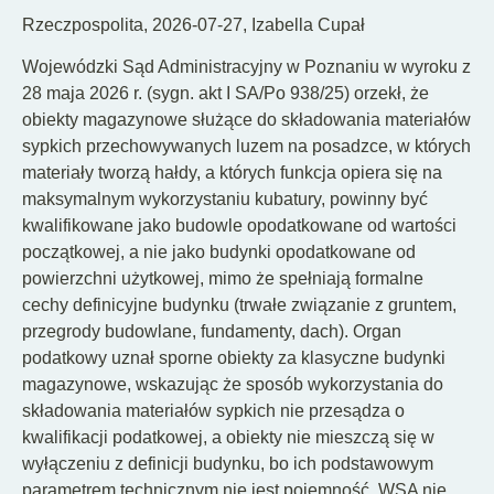
Rzeczpospolita, 2026-07-27, Izabella Cupał
Wojewódzki Sąd Administracyjny w Poznaniu w wyroku z
28 maja 2026 r. (sygn. akt I SA/Po 938/25) orzekł, że
obiekty magazynowe służące do składowania materiałów
sypkich przechowywanych luzem na posadzce, w których
materiały tworzą hałdy, a których funkcja opiera się na
maksymalnym wykorzystaniu kubatury, powinny być
kwalifikowane jako budowle opodatkowane od wartości
początkowej, a nie jako budynki opodatkowane od
powierzchni użytkowej, mimo że spełniają formalne
cechy definicyjne budynku (trwałe związanie z gruntem,
przegrody budowlane, fundamenty, dach). Organ
podatkowy uznał sporne obiekty za klasyczne budynki
magazynowe, wskazując że sposób wykorzystania do
składowania materiałów sypkich nie przesądza o
kwalifikacji podatkowej, a obiekty nie mieszczą się w
wyłączeniu z definicji budynku, bo ich podstawowym
parametrem technicznym nie jest pojemność. WSA nie