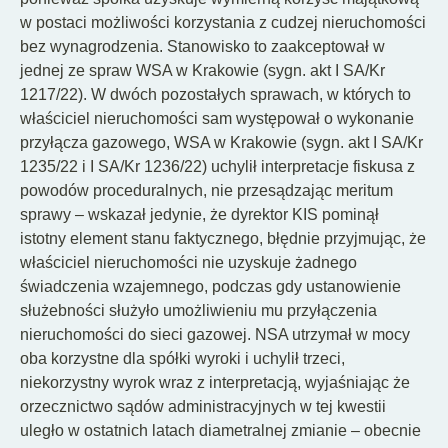
w postaci możliwości korzystania z cudzej nieruchomości
bez wynagrodzenia. Stanowisko to zaakceptował w
jednej ze spraw WSA w Krakowie (sygn. akt I SA/Kr
1217/22). W dwóch pozostałych sprawach, w których to
właściciel nieruchomości sam występował o wykonanie
przyłącza gazowego, WSA w Krakowie (sygn. akt I SA/Kr
1235/22 i I SA/Kr 1236/22) uchylił interpretacje fiskusa z
powodów proceduralnych, nie przesądzając meritum
sprawy – wskazał jedynie, że dyrektor KIS pominął
istotny element stanu faktycznego, błędnie przyjmując, że
właściciel nieruchomości nie uzyskuje żadnego
świadczenia wzajemnego, podczas gdy ustanowienie
służebności służyło umożliwieniu mu przyłączenia
nieruchomości do sieci gazowej. NSA utrzymał w mocy
oba korzystne dla spółki wyroki i uchylił trzeci,
niekorzystny wyrok wraz z interpretacją, wyjaśniając że
orzecznictwo sądów administracyjnych w tej kwestii
uległo w ostatnich latach diametralnej zmianie – obecnie