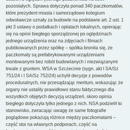
pozostałych. Sprawa dotyczyła ponad 340 paczkomatów,
które prezydent miasta i samorządowe kolegium
odwoławcze uznały za budowle na podstawie art. 2 ust. 1
pkt 3 ustawy o podatkach i opłatach lokalnych, opierając
się na opinii biegłego sporządzonej po oględzinach
jednego urządzenia oraz na zdjęciach i filmach
publikowanych przez spółkę – spółka broniła się, że
paczkomaty są prefabrykowanymi urządzeniami
montowanymi bez robót budowlanych i niezwiązanymi
trwale z gruntem. WSA w Szczecinie (sygn. akt I SA/Sz
751/24 i I SA/Sz 752/24) uchylił decyzje z powodów
proceduralnych, nie przesądzając meritum, wskazując że
organy nie ustaliły prawidłowo stanu faktycznego dla
wszystkich objętych decyzją urządzeń, skoro opinia
biegłego dotyczyła tylko jednego z nich. NSA podzielił to
stanowisko, zwracając uwagę że same fotografie
poglądowe pokazują różnice między paczkomatami –
część stoi na własnych podporach, część na