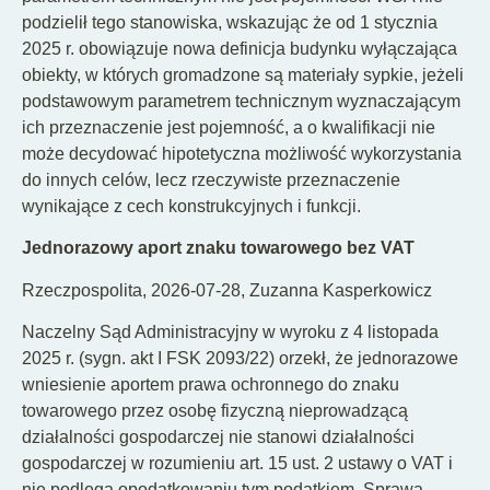
podzielił tego stanowiska, wskazując że od 1 stycznia
2025 r. obowiązuje nowa definicja budynku wyłączająca
obiekty, w których gromadzone są materiały sypkie, jeżeli
podstawowym parametrem technicznym wyznaczającym
ich przeznaczenie jest pojemność, a o kwalifikacji nie
może decydować hipotetyczna możliwość wykorzystania
do innych celów, lecz rzeczywiste przeznaczenie
wynikające z cech konstrukcyjnych i funkcji.
Jednorazowy aport znaku towarowego bez VAT
Rzeczpospolita, 2026-07-28, Zuzanna Kasperkowicz
Naczelny Sąd Administracyjny w wyroku z 4 listopada
2025 r. (sygn. akt I FSK 2093/22) orzekł, że jednorazowe
wniesienie aportem prawa ochronnego do znaku
towarowego przez osobę fizyczną nieprowadzącą
działalności gospodarczej nie stanowi działalności
gospodarczej w rozumieniu art. 15 ust. 2 ustawy o VAT i
nie podlega opodatkowaniu tym podatkiem. Sprawa