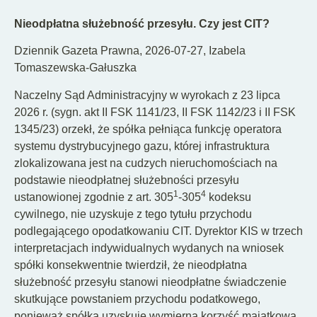
PL
Nieodpłatna służebność przesyłu. Czy jest CIT?
Dziennik Gazeta Prawna, 2026-07-27, Izabela
Tomaszewska-Gałuszka
Naczelny Sąd Administracyjny w wyrokach z 23 lipca
2026 r. (sygn. akt II FSK 1141/23, II FSK 1142/23 i II FSK
1345/23) orzekł, że spółka pełniąca funkcję operatora
systemu dystrybucyjnego gazu, której infrastruktura
zlokalizowana jest na cudzych nieruchomościach na
podstawie nieodpłatnej służebności przesyłu
1
4
ustanowionej zgodnie z art. 305
-305
kodeksu
cywilnego, nie uzyskuje z tego tytułu przychodu
podlegającego opodatkowaniu CIT. Dyrektor KIS w trzech
interpretacjach indywidualnych wydanych na wniosek
spółki konsekwentnie twierdził, że nieodpłatna
służebność przesyłu stanowi nieodpłatne świadczenie
skutkujące powstaniem przychodu podatkowego,
ponieważ spółka uzyskuje wymierną korzyść majątkową