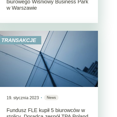
biurowego Wiśniowy Business Park
w Warszawie
TRANSAKCJE
News
19. stycznia 2023
Fundusz FLE kupił 5 biurowców w
stolicy. Doradcą zespół TPA Poland