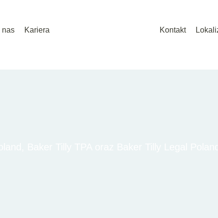
 nas
Kariera
Kontakt
Lokali
land, Baker Tilly TPA oraz Baker Tilly Legal Polan