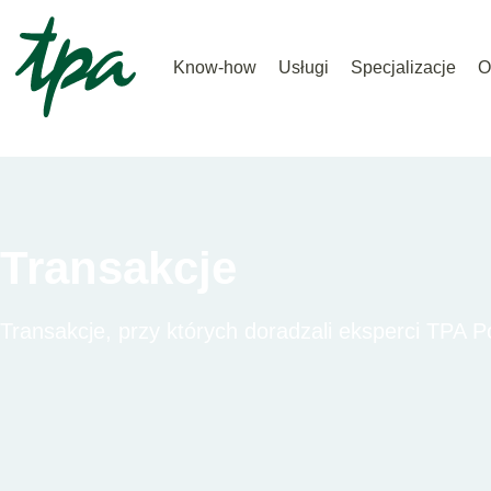
Know-how
Usługi
Specjalizacje
O
Transakcje
Transakcje, przy których doradzali eksperci TPA Po