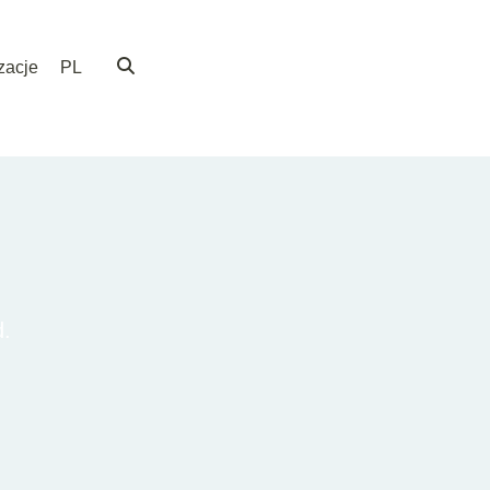
zacje
PL
d.