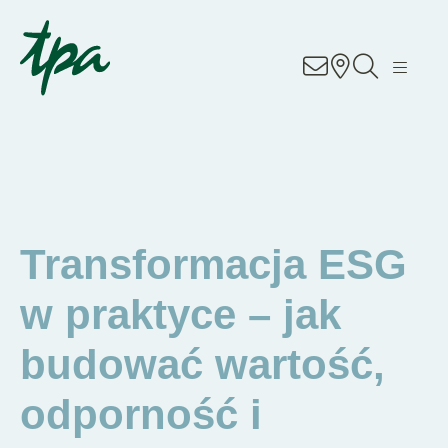
Know-how
Usługi
Specjalizacje
O nas
Transformacja ESG
Kariera
w praktyce – jak
Lokalizacje
budować wartość,
odporność i
Kontakt