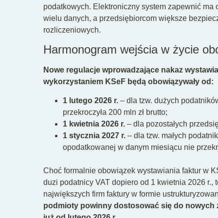
podatkowych. Elektroniczny system zapewnić ma
wielu danych, a przedsiębiorcom większe bezpiec
rozliczeniowych.
Harmonogram wejścia w życie ob
Nowe regulacje wprowadzające nakaz wystawian
wykorzystaniem KSeF będą obowiązywały od:
1 lutego 2026 r.
– dla tzw. dużych podatników
przekroczyła 200 mln zł brutto;
1 kwietnia 2026 r.
– dla pozostałych przedsi
1 stycznia 2027 r.
– dla tzw. małych podatni
opodatkowanej w danym miesiącu nie przekrac
Choć formalnie obowiązek wystawiania faktur w KS
duzi podatnicy VAT dopiero od 1 kwietnia 2026 r., t
największych firm faktury w formie ustrukturyzowa
podmioty powinny dostosować się do nowych za
już od lutego 2026 r.