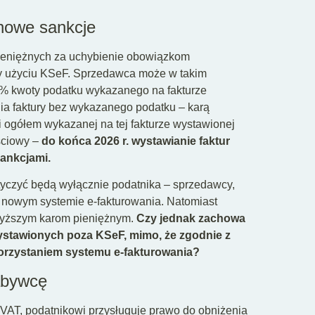
 nowe sankcje
pieniężnych za uchybienie obowiązkom
rzy użyciu KSeF. Sprzedawca może w takim
% kwoty podatku wykazanego na fakturze
a faktury bez wykazanego podatku – karą
 ogółem wykazanej na tej fakturze wystawionej
ściowy –
do końca 2026 r. wystawianie faktur
ankcjami.
yczyć będą wyłącznie podatnika – sprzedawcy,
w nowym systemie e-fakturowania. Natomiast
owyższym karom pieniężnym.
Czy jednak zachowa
wystawionych poza KSeF, mimo, że zgodnie z
orzystaniem systemu e-fakturowania?
abywcę
o VAT, podatnikowi przysługuje prawo do obniżenia