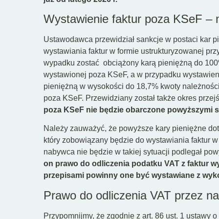
Wystawienie faktur poza KSeF –
Ustawodawca przewidział sankcje w postaci kar 
wystawiania faktur w formie ustrukturyzowanej p
wypadku zostać obciążony karą pieniężną do 100
wystawionej poza KSeF, a w przypadku wystawieni
pieniężną w wysokości do 18,7% kwoty należności
poza KSeF. Przewidziany został także okres przej
poza KSeF nie będzie obarczone powyższymi s
Należy zauważyć, że powyższe kary pieniężne dot
który zobowiązany będzie do wystawiania faktur 
nabywca nie będzie w takiej sytuacji podlegał p
on prawo do odliczenia podatku VAT z faktur 
przepisami powinny one być wystawiane z wyk
Prawo do odliczenia VAT przez n
Przypomnijmy, że zgodnie z art. 86 ust. 1 ustawy 