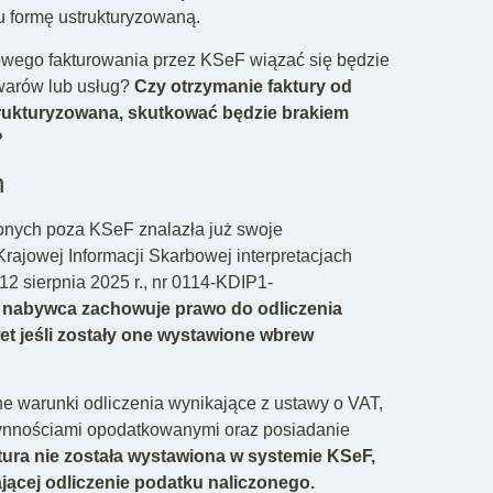
u formę ustrukturyzowaną.
owego fakturowania przez KSeF wiązać się będzie
warów lub usług?
Czy otrzymanie faktury od
trukturyzowana, skutkować będzie brakiem
?
h
ionych poza KSeF znalazła już swoje
ajowej Informacji Skarbowej interpretacjach
12 sierpnia 2025 r., nr 0114-KDIP1-
e
nabywca zachowuje prawo do odliczenia
t jeśli zostały one wystawione wbrew
e warunki odliczenia wynikające z ustawy o VAT,
 czynnościami opodatkowanymi oraz posiadanie
ktura nie została wystawiona w systemie KSeF,
jącej odliczenie podatku naliczonego.