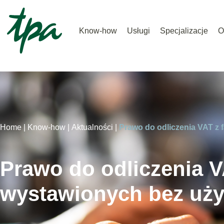
Know-how
Usługi
Specjalizacje
O
Home |
Know-how |
Aktualności |
Prawo do odliczenia VAT z 
Prawo do odliczenia V
wystawionych bez uży