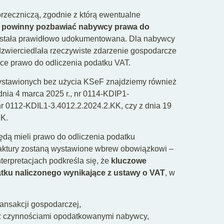
orzeczniczą, zgodnie z którą ewentualne
ie powinny pozbawiać nabywcy prawa do
i została prawidłowo udokumentowana. Dla nabywcy
odzwierciedlała rzeczywiste zdarzenie gospodarcze
ce prawo do odliczenia podatku VAT.
wystawionych bez użycia KSeF znajdziemy również
dnia 4 marca 2025 r., nr 0114-KDIP1-
nr 0112-KDIL1-3.4012.2.2024.2.KK, czy z dnia 19
KK.
ędą mieli prawo do odliczenia podatku
 faktury zostaną wystawione wbrew obowiązkowi –
erpretacjach podkreśla się, że
kluczowe
atku naliczonego wynikające z ustawy o VAT
, w
ansakcji gospodarczej,
z czynnościami opodatkowanymi nabywcy,