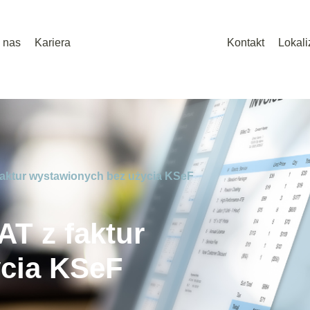
 nas
Kariera
Kontakt
Lokali
faktur wystawionych bez użycia KSeF
AT z faktur
cia KSeF