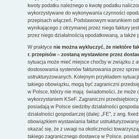
kwoty podatku należnego o kwotę podatku naliczone
wykorzystywane do wykonywania czynności opoda
przepisach włączeń. Podstawowym warunkiem odl
wynikającego z otrzymanej przez niego faktury jes
przez niego działalnością opodatkowaną, a także 
W praktyce
nie można wykluczyć, że niektóre f
r. przepisów – zostaną wystawione przez dost
sytuacja może mieć miejsce choćby w związku z a
dostosowania systemów fakturowania przez sprze
ustrukturyzowanych. Kolejnym przykładem sytuacj
takiego obowiązku, mogą być zagraniczni przedsi
w Polsce, którzy nie mają świadomości, że może c
wykorzystaniem KSeF. Zagraniczni przedsiębiorc
posiadają w Polsce siedziby działalności gospoda
działalności gospodarczej (dalej: „FE”, z ang. fixe
obowiązkiem wystawiania faktur ustrukturyzowany
okazać się, że z uwagi na okoliczności towarzysz
takiego zagranicznego dostawcę w Polsce, posiad