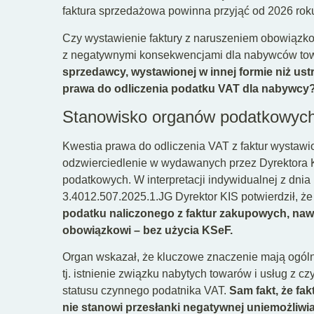
faktura sprzedażowa powinna przyjąć od 2026 rok
Czy wystawienie faktury z naruszeniem obowiązk
z negatywnymi konsekwencjami dla nabywców to
sprzedawcy, wystawionej w innej formie niż us
prawa do odliczenia podatku VAT dla nabywcy
Stanowisko organów podatkowyc
Kwestia prawa do odliczenia VAT z faktur wystaw
odzwierciedlenie w wydawanych przez Dyrektora Kr
podatkowych. W interpretacji indywidualnej z dnia 
3.4012.507.2025.1.JG Dyrektor KIS potwierdził, ż
podatku naliczonego z faktur zakupowych, nawe
obowiązkowi – bez użycia KSeF.
Organ wskazał, że kluczowe znaczenie mają ogóln
tj. istnienie związku nabytych towarów i usług z
statusu czynnego podatnika VAT.
Sam fakt, że fa
nie stanowi przesłanki negatywnej uniemożliwia