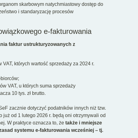
 organom skarbowym natychmiastowy dostęp do
zeństwo i standaryzację procesów
owiązkowego e-fakturowania
ia faktur ustrukturyzowanych z
 VAT, których wartość sprzedaży za 2024 r.
ębiorców;
ków VAT, u których suma sprzedaży
za 10 tys. zł brutto.
eF zacznie dotyczyć podatników innych niż tzw.
o już od 1 lutego 2026 r. będą oni otrzymywali od
nej. W praktyce oznacza to, że
także i mniejsze
sad systemu e-fakturowania wcześniej – tj.