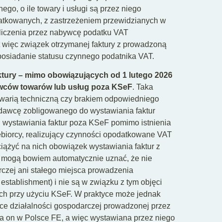
go, o ile towary i usługi są przez niego
tkowanych, z zastrzeżeniem przewidzianych w
iczenia przez nabywcę podatku VAT
t więc związek otrzymanej faktury z prowadzoną
posiadanie statusu czynnego podatnika VAT.
aktury – mimo obowiązujących od 1 lutego 2026
awców towarów lub usług poza KSeF
. Taka
warią techniczną czy brakiem odpowiedniego
dawcę zobligowanego do wystawiania faktur
i wystawiania faktur poza KSeF pomimo istnienia
ębiorcy, realizujący czynności opodatkowane VAT
iążyć na nich obowiązek wystawiania faktur z
y mogą bowiem automatycznie uznać, że nie
rczej ani stałego miejsca prowadzenia
d establishment) i nie są w związku z tym objęci
ch przy użyciu KSeF. W praktyce może jednak
ące działalności gospodarczej prowadzonej przez
a on w Polsce FE, a więc wystawiana przez niego