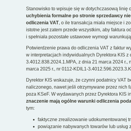
Stanowisko to wpisuje się w dotychczasową linię 
uchybienia formalne po stronie sprzedawcy n
odliczenia VAT
, o ile transakcja miała miejsce 
istotne jest zatem przede wszystkim, aby faktura 
i spełniała pozostałe ustawowe wymogi warunkują
Potwierdzenie prawa do odliczenia VAT z faktur 
w interpretacjach indywidualnych Dyrektora KIS z 
3.4012.838.2024.1.MPA, z dnia 21 marca 2024 r., 
marca 2025 r., nr 0112-KDIL1-3.4012.596.2023.3.
Dyrektor KIS wskazuje, że czynni podatnicy VAT b
naliczonego, nawet jeśli otrzymywane przez nich
poza KSeF. W wydawanych przez Dyrektora KIS int
znaczenie mają ogólne warunki odliczenia pod
tym:
faktyczne zrealizowanie udokumentowanej tr
powiązanie nabywanych towarów lub usług 