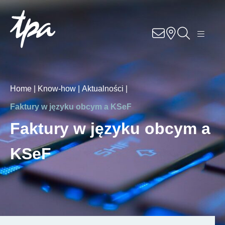
Know-how
Usługi
Specjalizacje
Home |
Know-how |
Aktualności |
Faktury w języku obcym a KSeF
O nas
Faktury w języku obcym a
Kariera
KSeF
Lokalizacje
Kontakt