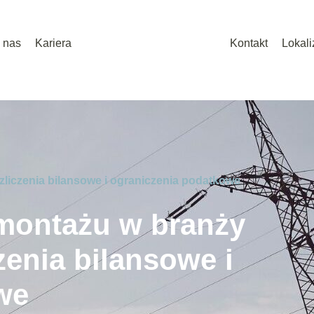
 nas
Kariera
Kontakt
Lokali
liczenia bilansowe i ograniczenia podatkowe
montażu w branży
zenia bilansowe i
we