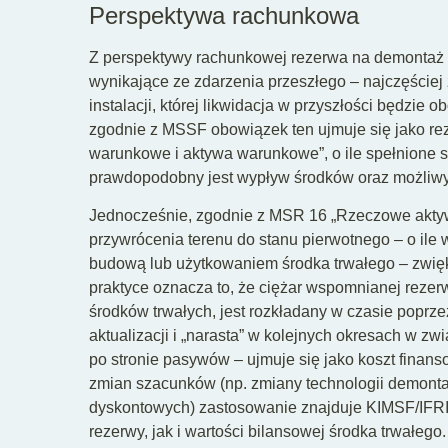
Perspektywa rachunkowa
Z perspektywy rachunkowej rezerwa na demontaż 
wynikające ze zdarzenia przeszłego – najczęściej
instalacji, której likwidacja w przyszłości będz
zgodnie z MSSF obowiązek ten ujmuje się jako r
warunkowe i aktywa warunkowe”, o ile spełnione s
prawdopodobny jest wypływ środków oraz możliwy
Jednocześnie, zgodnie z MSR 16 „Rzeczowe aktyw
przywrócenia terenu do stanu pierwotnego – o ile
budową lub użytkowaniem środka trwałego – zwię
praktyce oznacza to, że ciężar wspomnianej rezerwy
środków trwałych, jest rozkładany w czasie poprz
aktualizacji i „narasta” w kolejnych okresach w zw
po stronie pasywów – ujmuje się jako koszt finans
zmian szacunków (np. zmiany technologii demont
dyskontowych) zastosowanie znajduje KIMSF/IFRIC
rezerwy, jak i wartości bilansowej środka trwałego.