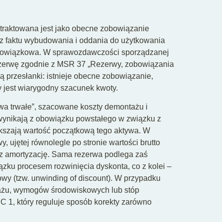
traktowana jest jako obecne zobowiązanie
 z faktu wybudowania i oddania do użytkowania
ie obowiązkowa. W sprawozdawczości sporządzanej
ezerwę zgodnie z MSR 37 „Rezerwy, zobowiązania
ą przesłanki: istnieje obecne zobowiązanie,
 jest wiarygodny szacunek kwoty.
a trwałe”, szacowane koszty demontażu i
 wynikają z obowiązku powstałego w związku z
kszają wartość początkową tego aktywa. W
, ujętej równolegle po stronie wartości brutto
ez amortyzację. Sama rezerwa podlega zaś
iązku procesem rozwinięcia dyskonta, co z kolei –
owy (tzw. unwinding of discount). W przypadku
ażu, wymogów środowiskowych lub stóp
 1, który reguluje sposób korekty zarówno