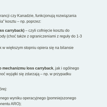
rancji czy Kanadzie, funkcjonują rozwiązania
a” kosztu – np. poprzez:
oss carryback)
– czyli cofnięcie kosztu do
ody (choć także z ograniczeniami z reguły do 1-3
k w większym stopniu opiera się na bilansie
o mechanizmu loss carryback
, jak i ogólnego
ć wyjątki się zdarzają – np. w przypadku
órej:
łnego wyniku operacyjnego (pomniejszonego
onentu ARO);