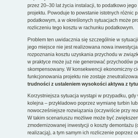
przez 20–30 lat życia instalacji, to podatkowo jego
projektu. Powoduje to powstanie istotnych różni
podatkowym, a w określonych sytuacjach może pr
rozliczeniu tego kosztu w rachunku podatkowym.
Problem ten uwidacznia się szczególnie w sytuacji,
jego miejsce nie jest realizowana nowa inwestyc
rozpoznania kosztu uzyskania przychodu w związ
w praktyce może już nie generować przychodów po
skompensowany. W konsekwencji ekonomiczny cię
funkcjonowania projektu nie zostaje zneutralizowa
trudności z ustaleniem wysokości aktywa z tyt
Korzystniejsza sytuacja wystąpi w przypadku, gdy
kolejna – przykładowo poprzez wymianę turbin l
nowocześniejsze rozwiązania (oczywiście przy realiz
W takim scenariuszu możliwe może być zwiększeni
zmodernizowanej inwestycji o koszty demontażu (o
realizacją), a tym samym ich rozliczenie poprzez 