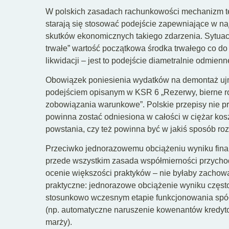
W polskich zasadach rachunkowości mechanizm ten
starają się stosować podejście zapewniające w na
skutków ekonomicznych takiego zdarzenia. Sytuacj
trwałe” wartość początkowa środka trwałego co do
likwidacji – jest to podejście diametralnie odmie
Obowiązek poniesienia wydatków na demontaż ujmu
podejściem opisanym w KSR 6 „Rezerwy, bierne r
zobowiązania warunkowe”. Polskie przepisy nie p
powinna zostać odniesiona w całości w ciężar kos
powstania, czy też powinna być w jakiś sposób roz
Przeciwko jednorazowemu obciążeniu wyniku fin
przede wszystkim zasada współmierności przychod
ocenie większości praktyków – nie byłaby zachowa
praktyczne: jednorazowe obciążenie wyniku częst
stosunkowo wczesnym etapie funkcjonowania spółk
(np. automatyczne naruszenie kowenantów kredy
marży).