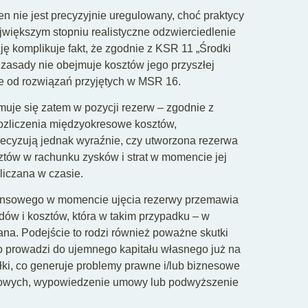
 nie jest precyzyjnie uregulowany, choć praktycy
jwiększym stopniu realistyczne odzwierciedlenie
ę komplikuje fakt, że zgodnie z KSR 11 „Środki
 zasady nie obejmuje kosztów jego przyszłej
nne od rozwiązań przyjętych w MSR 16.
je się zatem w pozycji rezerw – zgodnie z
ozliczenia międzyokresowe kosztów,
recyzują jednak wyraźnie, czy utworzona rezerwa
ztów w rachunku zysków i strat w momencie jej
liczana w czasie.
ansowego w momencie ujęcia rezerwy przemawia
ów i kosztów, która w takim przypadku – w
na. Podejście to rodzi również poważne skutki
o prowadzi do ujemnego kapitału własnego już na
i, co generuje problemy prawne i/lub biznesowe
towych, wypowiedzenie umowy lub podwyższenie