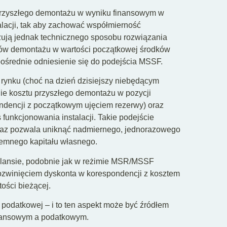
przyszłego demontażu w wyniku finansowym w
alacji, tak aby zachować współmierność
azują jednak technicznego sposobu rozwiązania
ztów demontażu w wartości początkowej środków
ośrednie odniesienie się do podejścia MSSF.
rynku (choć na dzień dzisiejszy niebędącym
e kosztu przyszłego demontażu w pozycji
ndencji z początkowym ujęciem rezerwy) oraz
 funkcjonowania instalacji. Takie podejście
raz pozwala uniknąć nadmiernego, jednorazowego
jemnego kapitału własnego.
bilansie, podobnie jak w reżimie MSR/MSSF
 rozwinięciem dyskonta w korespondencji z kosztem
ości bieżącej.
 podatkowej – i to ten aspekt może być źródłem
ilansowym a podatkowym.