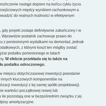
 rozliczenie nastąpi dopiero na końcu cyklu życia
c przejściowych między wynikiem rachunkowym a
owadzić do realnych trudności w efektywnym
 gdy projekt zostaje definitywnie zakończony i w
ja. Wprawdzie podatnik zachowuje prawo do
ku z poniesionymi wydatkami na demontaż, jednak
datkowych, z którymi koszt ten mógłby zostać
żar podatku poniesionego w latach
ny.
W efekcie przekłada się to także na
ułu podatku odroczonego.
 w miejscu dotychczasowej inwestycji powstanie
ub innych kluczowych komponentów na
acji inwestycji z tej samej spółki projektowej).
e wartości początkowej nowej lub
 ile pozostają one w bezpośrednim związku z jej
odpisy amortyzacyjne.