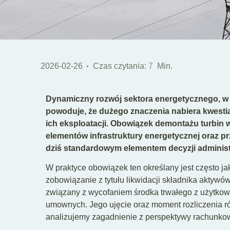
2026-02-26
Czas czytania:
7
Min.
Dynamiczny rozwój sektora energetycznego, w 
powoduje, że dużego znaczenia nabiera kwestia 
ich eksploatacji. Obowiązek demontażu turbin w
elementów infrastruktury energetycznej oraz p
dziś standardowym elementem decyzji administ
W praktyce obowiązek ten określany jest często ja
zobowiązanie z tytułu likwidacji składnika aktywó
związany z wycofaniem środka trwałego z użytkow
umownych. Jego ujęcie oraz moment rozliczenia róż
analizujemy zagadnienie z perspektywy rachunkow