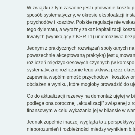
W związku z tym zasadne jest ujmowanie kosztu 
sposób systematyczny, w okresie eksploatacji inst
przychodów i kosztów. Polskie regulacje nie wsk
tego dylematu, a wyraźny zakaz kapitalizacji kos
trwałych (wynikający z KSR 11) uniemożliwia bezp
Jednym z praktycznych rozwiązań spotykanych na 
powszechnie akceptowaną praktyką) jest ujmowani
rozliczeń międzyokresowych czynnych (w korespo
systematyczne rozliczanie tego aktywa przez okres
zapewnia współmierność przychodów i kosztów o
obciążenia wyniku, które mogłoby prowadzić do u
Co do aktualizacji rezerwy na demontaż ujętej w 
podlega ona corocznej „aktualizacji” związanej z
finansowym w celu wykazania jej w bilansie w wart
Jednak zupełnie inaczej wygląda to z perspektywy
nieporozumień i rozbieżności między wynikiem b