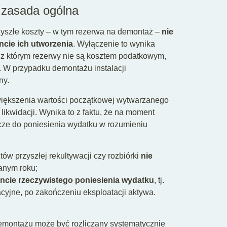
 zasada ogólna
zyszłe koszty – w tym rezerwa na demontaż –
nie
cie ich utworzenia
. Wyłączenie to wynika
ie z którym rezerwy nie są kosztem podatkowym,
 W przypadku demontażu instalacji
ny.
większenia wartości początkowej wytwarzanego
likwidacji. Wynika to z faktu, że na moment
cze do poniesienia wydatku w rozumieniu
w przyszłej rekultywacji czy rozbiórki
nie
nym roku;
cie rzeczywistego poniesienia wydatku
, tj.
cyjne, po zakończeniu eksploatacji aktywa.
demontażu może być rozliczany systematycznie