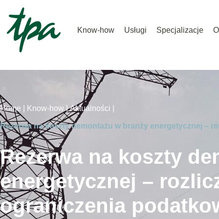
Know-how
Usługi
Specjalizacje
O
Home |
Know-how |
Aktualności |
Rezerwa na koszty demontażu w branży energetycznej – roz
Rezerwa na koszty de
energetycznej – rozlic
ograniczenia podatko