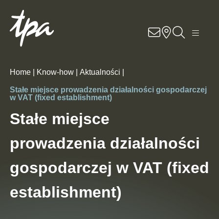
Know-how
Usługi
Home |
Know-how |
Aktualności |
Specjalizacje
Stałe miejsce prowadzenia działalności gospodarczej
w VAT (fixed establishment)
O nas
Stałe miejsce
prowadzenia działalności
Kariera
gospodarczej w VAT (fixed
Lokalizacje
establishment)
Kontakt