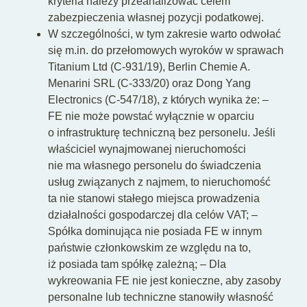
kryteria należy przeanalizować celem
zabezpieczenia własnej pozycji podatkowej.
W szczególności, w tym zakresie warto odwołać
się m.in. do przełomowych wyroków w sprawach
Titanium Ltd (C‑931/19), Berlin Chemie A.
Menarini SRL (C-333/20) oraz Dong Yang
Electronics (C‑547/18), z których wynika że: –
FE nie może powstać wyłącznie w oparciu
o infrastrukturę techniczną bez personelu. Jeśli
właściciel wynajmowanej nieruchomości
nie ma własnego personelu do świadczenia
usług związanych z najmem, to nieruchomość
ta nie stanowi stałego miejsca prowadzenia
działalności gospodarczej dla celów VAT; –
Spółka dominująca nie posiada FE w innym
państwie członkowskim ze względu na to,
iż posiada tam spółkę zależną; – Dla
wykreowania FE nie jest konieczne, aby zasoby
personalne lub techniczne stanowiły własność