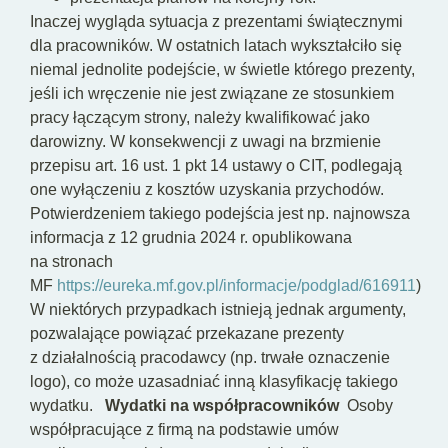
Inaczej wygląda sytuacja z prezentami świątecznymi
dla pracowników. W ostatnich latach wykształciło się
niemal jednolite podejście, w świetle którego prezenty,
jeśli ich wręczenie nie jest związane ze stosunkiem
pracy łączącym strony, należy kwalifikować jako
darowizny. W konsekwencji z uwagi na brzmienie
przepisu art. 16 ust. 1 pkt 14 ustawy o CIT, podlegają
one wyłączeniu z kosztów uzyskania przychodów.
Potwierdzeniem takiego podejścia jest np. najnowsza
informacja z 12 grudnia 2024 r. opublikowana
na stronach
MF
https://eureka.mf.gov.pl/informacje/podglad/616911
)
W niektórych przypadkach istnieją jednak argumenty,
pozwalające powiązać przekazane prezenty
z działalnością pracodawcy (np. trwałe oznaczenie
logo), co może uzasadniać inną klasyfikację takiego
wydatku.
Wydatki na współpracowników
Osoby
współpracujące z firmą na podstawie umów