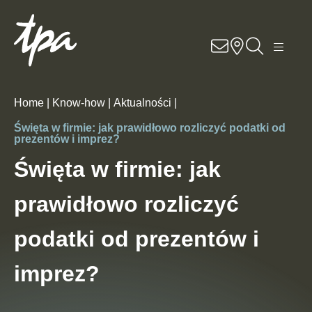
Know-how
Usługi
Home |
Know-how |
Aktualności |
Specjalizacje
Święta w firmie: jak prawidłowo rozliczyć podatki od
prezentów i imprez?
O nas
Święta w firmie: jak
prawidłowo rozliczyć
Kariera
podatki od prezentów i
Lokalizacje
imprez?
Kontakt