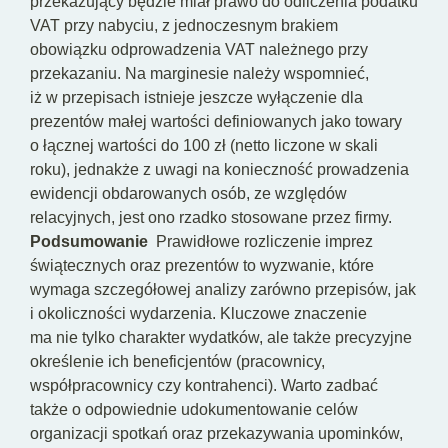
przekazujący będzie miał prawo do odliczenia podatku
VAT przy nabyciu, z jednoczesnym brakiem
obowiązku odprowadzenia VAT należnego przy
przekazaniu. Na marginesie należy wspomnieć,
iż w przepisach istnieje jeszcze wyłączenie dla
prezentów małej wartości definiowanych jako towary
o łącznej wartości do 100 zł (netto liczone w skali
roku), jednakże z uwagi na konieczność prowadzenia
ewidencji obdarowanych osób, ze względów
relacyjnych, jest ono rzadko stosowane przez firmy.
Podsumowanie
Prawidłowe rozliczenie imprez
świątecznych oraz prezentów to wyzwanie, które
wymaga szczegółowej analizy zarówno przepisów, jak
i okoliczności wydarzenia. Kluczowe znaczenie
ma nie tylko charakter wydatków, ale także precyzyjne
określenie ich beneficjentów (pracownicy,
współpracownicy czy kontrahenci). Warto zadbać
także o odpowiednie udokumentowanie celów
organizacji spotkań oraz przekazywania upominków,