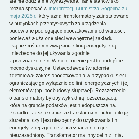
ale nie oddzielnie wykazywana. Takie stanowisko
można spotkać w
interpretacji Burmistrza Gogolina z 6
maja 2025 r.
, który uznał transformatory zainstalowane
w budynkach przemysłowych za urządzenia
budowlane podlegające opodatkowaniu od wartości,
ponieważ służą one sieci wewnętrznej zakładu
i są bezpośrednio związane z linią energetyczną
i niezbędne do jej używania zgodnie
z przeznaczeniem. W mojej ocenie jest to podejście
mocno dyskusyjne. Ustawodawca świadomie
zdefiniował zakres opodatkowania w przypadku sieci
ograniczając go wyłącznie do linii energetycznych i jej
elementów (np. podbudowy słupowej). Rozszerzenie
o transformatory byłoby wykładnią rozszerzającą,
która na gruncie podatków jest niedopuszczalna.
Ponadto, także uznanie, że transformator pełni funkcję
służebną, czyli jest niezbędny do użytkowania linii
energetycznej zgodnie z przeznaczeniem jest
nieuzasadniony. Transformator ma inny cel niż linia.