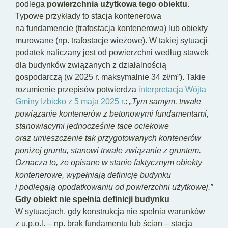
podlega
powierzchnia użytkowa tego obiektu
.
Typowe przykłady to stacja kontenerowa
na fundamencie (trafostacja kontenerowa) lub obiekty
murowane (np. trafostacje wieżowe). W takiej sytuacji
podatek naliczany jest od powierzchni według stawek
dla budynków związanych z działalnością
gospodarczą (w 2025 r. maksymalnie 34 zł/m²). Takie
rozumienie przepisów potwierdza
interpretacja Wójta
Gminy Izbicko z 5 maja 2025 r.
:
„Tym samym, trwałe
powiązanie kontenerów z betonowymi fundamentami,
stanowiącymi jednocześnie tace ociekowe
oraz umieszczenie tak przygotowanych kontenerów
poniżej gruntu, stanowi trwałe związanie z gruntem.
Oznacza to, że opisane w stanie faktycznym obiekty
kontenerowe, wypełniają definicję budynku
i podlegają opodatkowaniu od powierzchni użytkowej.”
Gdy obiekt nie spełnia definicji budynku
W sytuacjach, gdy konstrukcja nie spełnia warunków
z u.p.o.l. – np. brak fundamentu lub ścian – stacja