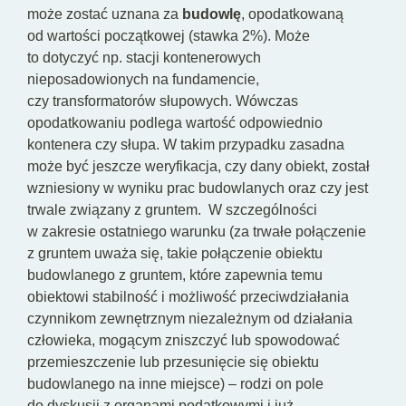
może zostać uznana za
budowlę
, opodatkowaną
od wartości początkowej (stawka 2%). Może
to dotyczyć np. stacji kontenerowych
nieposadowionych na fundamencie,
czy transformatorów słupowych. Wówczas
opodatkowaniu podlega wartość odpowiednio
kontenera czy słupa. W takim przypadku zasadna
może być jeszcze weryfikacja, czy dany obiekt, został
wzniesiony w wyniku prac budowlanych oraz czy jest
trwale związany z gruntem. W szczególności
w zakresie ostatniego warunku (za trwałe połączenie
z gruntem uważa się, takie połączenie obiektu
budowlanego z gruntem, które zapewnia temu
obiektowi stabilność i możliwość przeciwdziałania
czynnikom zewnętrznym niezależnym od działania
człowieka, mogącym zniszczyć lub spowodować
przemieszczenie lub przesunięcie się obiektu
budowlanego na inne miejsce) – rodzi on pole
do dyskusji z organami podatkowymi i już