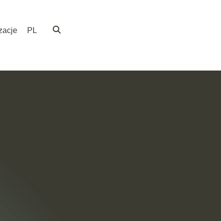
zacje
PL