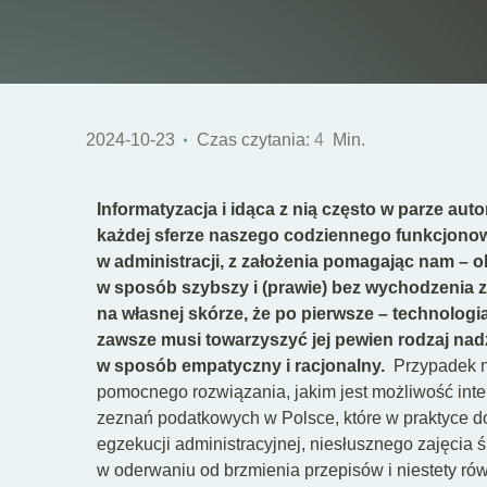
2024-10-23
Czas czytania:
4
Min.
Informatyzacja i idąca z nią często w parze au
każdej sferze naszego codziennego funkcjonow
w administracji, z założenia pomagając nam – 
w sposób szybszy i (prawie) bez wychodzenia 
na własnej skórze, że po pierwsze – technologia
zawsze musi towarzyszyć jej pewien rodzaj nadz
w sposób empatyczny i racjonalny.
Przypadek n
pomocnego rozwiązania, jakim jest możliwość int
zeznań podatkowych w Polsce, które w praktyce d
egzekucji administracyjnej, niesłusznego zajęcia 
w oderwaniu od brzmienia przepisów i niestety ró