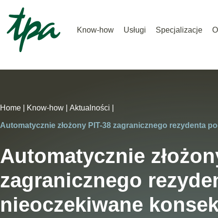
Know-how
Usługi
Specjalizacje
O
Home |
Know-how |
Aktualności |
Automatycznie złożony PIT-38 zagranicznego rezydenta p
Automatycznie złożon
zagranicznego rezyde
nieoczekiwane konse