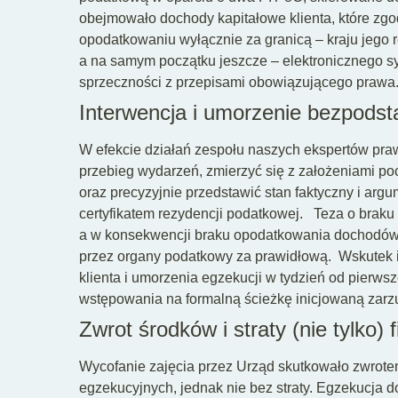
obejmowało dochody kapitałowe klienta, które z
opodatkowaniu wyłącznie za granicą – kraju jego 
a na samym początku jeszcze – elektronicznego s
sprzeczności z przepisami obowiązującego prawa
Interwencja i umorzenie bezpodst
W efekcie działań zespołu naszych ekspertów pra
przebieg wydarzeń, zmierzyć się z założeniami po
oraz precyzyjnie przedstawić stan faktyczny i arg
certyfikatem rezydencji podatkowej.
Teza o braku
a w konsekwencji braku opodatkowania dochodów k
przez organy podatkowy za prawidłową.
Wskutek i
klienta i umorzenia egzekucji w tydzień od pierw
wstępowania na formalną ścieżkę inicjowaną zarzu
Zwrot środków i straty (nie tylko)
Wycofanie zajęcia przez Urząd skutkowało zwrote
egzekucyjnych, jednak nie bez straty. Egzekucja 