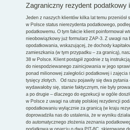
Zagraniczny rezydent podatkowy 
Jeden z naszych klientów kilka lat temu przeniósł
w Polsce status nierezydenta podatkowego, podl
podatkowemu. O tym fakcie klient poinformował w
nieobowiązkowy już formularz ZAP-3. Z uwagi na
opodatkowania, wskazującej, że dochody kapitał
zamieszkania (w tym przypadku – za granicą), nas
38 w Polsce. Klient postąpił zgodnie z tą instrukcją
do niespodziewanego zainicjowania w jego sprawi
ponad milionowej zaległości podatkowej i zajęcia
tysięcy złotych.
Od razu pojawiły się dwa pytania 
wydawałoby się, stanie faktycznym, nie były prow
a po drugie – dlaczego do egzekucji w ogóle doszł
w Polsce z uwagi na utratę polskiej rezydencji po
opodatkowaniu wyłącznie za granicą (w kraju rezy
doprowadziła nas do ustalenia, że w wyniku dział
do automatycznego złożenia zeznania podatkowego
podatkową w oparciu o dwa PIT-8C, skierowane do