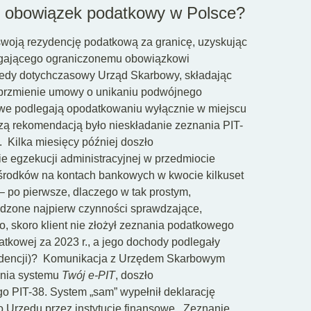
i obowiązek podatkowy w Polsce?
 swoją rezydencję podatkową za granicę, uzyskując
egającego ograniczonemu obowiązkowi
tedy dotychczasowy Urząd Skarbowy, składając
 brzmienie umowy o unikaniu podwójnego
owe podlegają opodatkowaniu wyłącznie w miejscu
zą rekomendacją było nieskładanie zeznania PIT-
.
Kilka miesięcy później doszło
e egzekucji administracyjnej w przedmiocie
 środków na kontach bankowych w kwocie kilkuset
– po pierwsze, dlaczego w tak prostym,
adzone najpierw czynności sprawdzające,
o, skoro klient nie złożył zeznania podatkowego
datkowej za 2023 r., a jego dochody podlegały
dencji)?
Komunikacja z Urzędem Skarbowym
ania systemu
Twój e-PIT
, doszło
 PIT-38. System „sam” wypełnił deklarację
 Urzędu przez instytucje finansowe.
Zeznanie