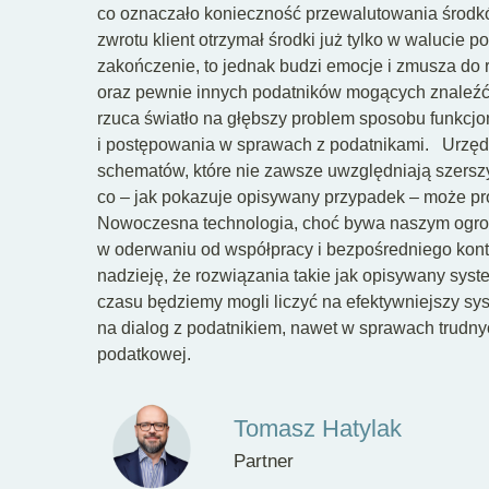
co oznaczało konieczność przewalutowania środkó
zwrotu klient otrzymał środki już tylko w walucie po
zakończenie, to jednak budzi emocje i zmusza do r
oraz pewnie innych podatników mogących znaleźć 
rzuca światło na głębszy problem sposobu funkc
i postępowania w sprawach z podatnikami.
Urzęd
schematów, które nie zawsze uwzględniają szerszy
co – jak pokazuje opisywany przypadek – może pro
Nowoczesna technologia, choć bywa naszym ogro
w oderwaniu od współpracy i bezpośredniego kont
nadzieję, że rozwiązania takie jak opisywany sys
czasu będziemy mogli liczyć na efektywniejszy sy
na dialog z podatnikiem, nawet w sprawach trudny
podatkowej.
Tomasz Hatylak
Partner