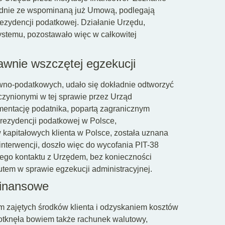
godnie ze wspominaną już Umową, podlegają
rezydencji podatkowej. Działanie Urzędu,
ystemu, pozostawało więc w całkowitej
.
awnie wszczętej egzekucji
wno-podatkowych, udało się dokładnie odtworzyć
czynionymi w tej sprawie przez Urząd
umentację podatnika, popartą zagranicznym
 rezydencji podatkowej w Polsce,
apitałowych klienta w Polsce, została uznana
nterwencji, doszło więc do wycofania PIT-38
szego kontaktu z Urzędem, bez konieczności
tem w sprawie egzekucji administracyjnej.
 finansowe
m zajętych środków klienta i odzyskaniem kosztów
dotknęła bowiem także rachunek walutowy,