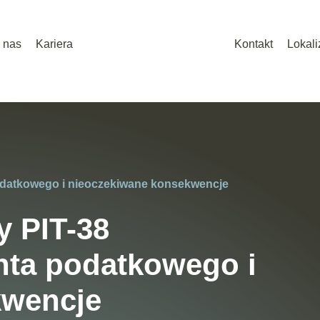
 nas
Kariera
Kontakt
Lokali
odatkowego i nieoczekiwane konsekwencje
y PIT-38
nta podatkowego i
kwencje