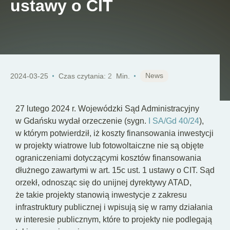
ustawy o CIT
PL
News
2024-03-25
Czas czytania:
2
Min.
27 lutego 2024 r. Wojewódzki Sąd Administracyjny
w Gdańsku wydał orzeczenie (sygn.
I SA/Gd 40/24
),
w którym potwierdził, iż koszty finansowania inwestycji
w projekty wiatrowe lub fotowoltaiczne nie są objęte
ograniczeniami dotyczącymi kosztów finansowania
dłużnego zawartymi w art. 15c ust. 1 ustawy o CIT. Sąd
orzekł, odnosząc się do unijnej dyrektywy ATAD,
że takie projekty stanowią inwestycje z zakresu
infrastruktury publicznej i wpisują się w ramy działania
w interesie publicznym, które to projekty nie podlegają