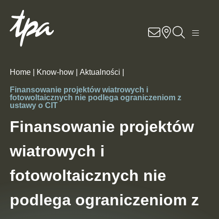
Know-how
Usługi
Home |
Know-how |
Aktualności |
Specjalizacje
Finansowanie projektów wiatrowych i
fotowoltaicznych nie podlega ograniczeniom z
ustawy o CIT
O nas
Finansowanie projektów
Kariera
wiatrowych i
Lokalizacje
fotowoltaicznych nie
podlega ograniczeniom z
Kontakt