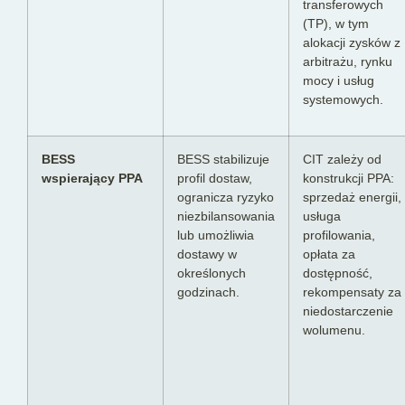
transferowych
(TP), w tym
alokacji zysków z
arbitrażu, rynku
mocy i usług
systemowych.
BESS
BESS stabilizuje
CIT zależy od
wspierający PPA
profil dostaw,
konstrukcji PPA:
ogranicza ryzyko
sprzedaż energii,
niezbilansowania
usługa
lub umożliwia
profilowania,
dostawy w
opłata za
określonych
dostępność,
godzinach.
rekompensaty za
niedostarczenie
wolumenu.