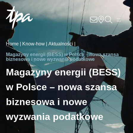
Know-how
Usługi
Home |
Know-how |
Aktualności |
Specjalizacje
Magazyny energii (BESS) w Polsce – nowa szansa
biznesowa i nowe wyzwania podatkowe
O nas
Magazyny energii (BESS)
w Polsce – nowa szansa
Kariera
biznesowa i nowe
Lokalizacje
wyzwania podatkowe
Kontakt