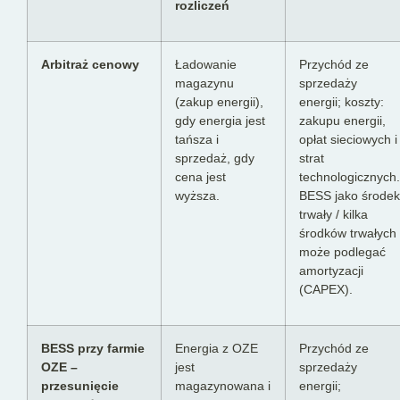
rozliczeń
Arbitraż cenowy
Ładowanie
Przychód ze
magazynu
sprzedaży
(zakup energii),
energii; koszty:
gdy energia jest
zakupu energii,
tańsza i
opłat sieciowych i
sprzedaż, gdy
strat
cena jest
technologicznych.
wyższa.
BESS jako środek
trwały / kilka
środków trwałych
może podlegać
amortyzacji
(CAPEX).
BESS przy farmie
Energia z OZE
Przychód ze
OZE –
jest
sprzedaży
przesunięcie
magazynowana i
energii;