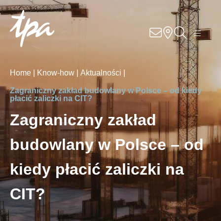
Know-how
Usługi
Home |
Know-how |
Aktualności |
Specjalizacje
Zagraniczny zakład budowlany w Polsce – od kiedy
płacić zaliczki na CIT?
O nas
Zagraniczny zakład
budowlany w Polsce – od
Kariera
kiedy płacić zaliczki na
Lokalizacje
CIT?
Kontakt