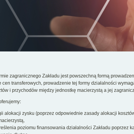
rmie zagranicznego Zakładu jest powszechną formą prowadzenia
 cen transferowych, prowadzenie tej formy działalności wyma
tów i przychodów między jednostkę macierzystą a jej zagranic
ferujemy:
i alokacji zysku (poprzez odpowiednie zasady alokacji koszt
acierzystą,
eślenia poziomu finansowania działalności Zakładu poprzez kapita