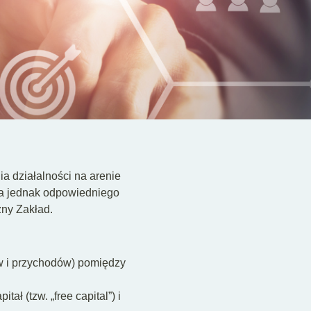
 działalności na arenie
ga jednak odpowiedniego
zny Zakład.
ów i przychodów) pomiędzy
ł (tzw. „free capital”) i