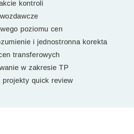
kcie kontroli
awozdawcze
kowego poziomu cen
umienie i jednostronna korekta
cen transferowych
owanie w zakresie TP
 projekty quick review