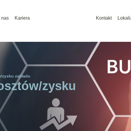
 nas
Kariera
Kontakt
Lokali
w/zysku zakładu
osztów/zysku