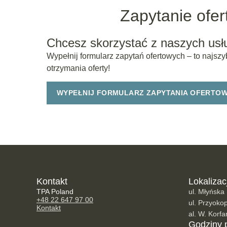
Zapytanie ofe
Chcesz skorzystać z naszych usł
Wypełnij formularz zapytań ofertowych – to najsz
otrzymania oferty!
WYPEŁNIJ FORMULARZ ZAPYTANIA OFERTO
Kontakt
Lokalizac
TPA Poland
ul. Młyńska
+48 22 647 97 00
ul. Przyok
Kontakt
al. W. Korf
Godziny 