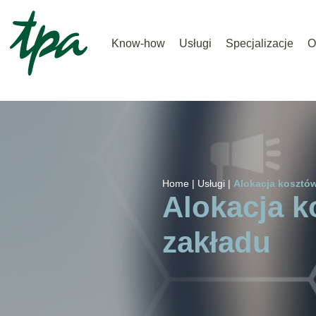
Know-how
Usługi
Specjalizacje
O
Home |
Usługi |
Alokacja kosztó
Alokacja k
zakładu