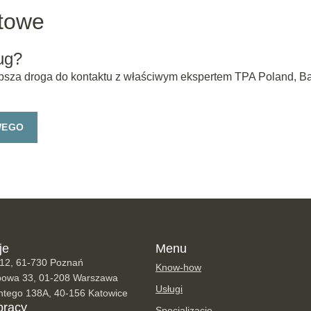
rtowe
ug?
ybsza droga do kontaktu z właściwym ekspertem TPA Poland, Bake
WEGO
je
Menu
 12, 61-730 Poznań
Know-how
opowa 33, 01-208 Warszawa
Usługi
antego 138A, 40-156 Katowice
pracy
Specjalizacje