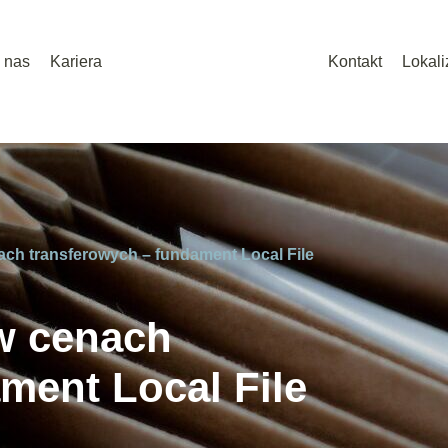
 nas
Kariera
Kontakt
Lokali
ach transferowych – fundament Local File
 w cenach
ment Local File