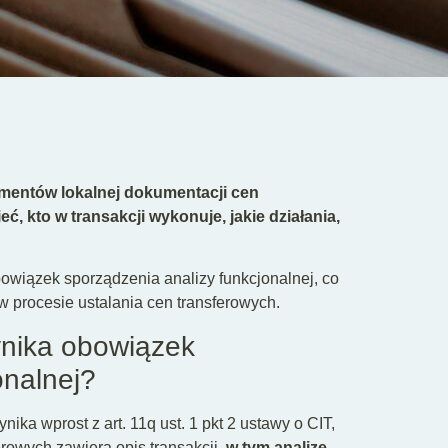
ementów lokalnej dokumentacji cen
, kto w transakcji wykonuje, jakie działania,
owiązek sporządzenia analizy funkcjonalnej, co
 w procesie ustalania cen transferowych.
nika obowiązek
onalnej?
ka wprost z art. 11q ust. 1 pkt 2 ustawy o CIT,
erowych zawiera opis transakcji,
w tym analizę