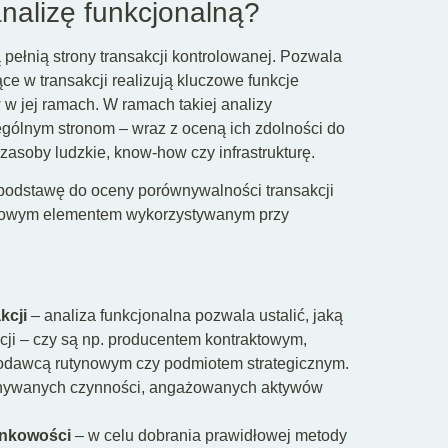
nalizę funkcjonalną?
ą pełnią strony transakcji kontrolowanej. Pozwala
ące w transakcji realizują kluczowe funkcje
 jej ramach. W ramach takiej analizy
zególnym stronom – wraz z oceną ich zdolności do
asoby ludzkie, know-how czy infrastrukturę.
 podstawę do oceny porównywalności transakcji
uczowym elementem wykorzystywanym przy
kcji
– analiza funkcjonalna pozwala ustalić, jaką
cji – czy są np. producentem kontraktowym,
godawcą rutynowym czy podmiotem strategicznym.
ykonywanych czynności, angażowanych aktywów
ynkowości
– w celu dobrania prawidłowej metody