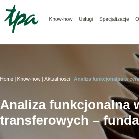
Know-how
Usługi
Specjalizacje
O
Home |
Know-how |
Aktualności |
Analiza funkcjonalna w cen
Analiza funkcjonalna
transferowych – funda