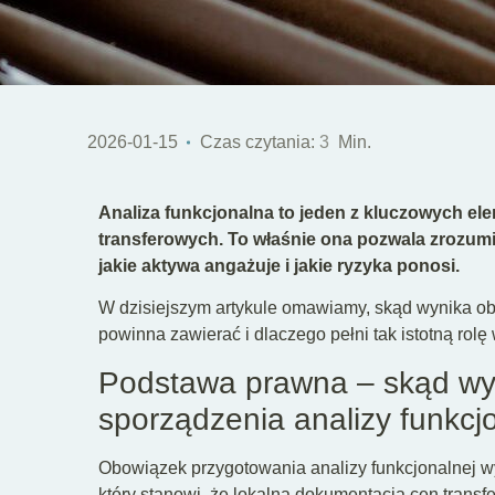
2026-01-15
Czas czytania:
3
Min.
Analiza funkcjonalna to jeden z kluczowych el
transferowych. To właśnie ona pozwala zrozumieć
jakie aktywa angażuje i jakie ryzyka ponosi.
W dzisiejszym artykule omawiamy, skąd wynika ob
powinna zawierać i dlaczego pełni tak istotną rolę
Podstawa prawna – skąd wy
sporządzenia analizy funkcj
Obowiązek przygotowania analizy funkcjonalnej wyni
który stanowi, że lokalna dokumentacja cen transf