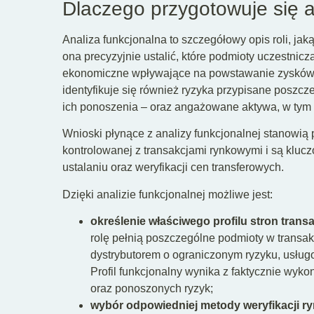
Dlaczego przygotowuje się a
Analiza funkcjonalna to szczegółowy opis roli, jak
ona precyzyjnie ustalić, które podmioty uczestnicz
ekonomiczne wpływające na powstawanie zysków w
identyfikuje się również ryzyka przypisane poszc
ich ponoszenia – oraz angażowane aktywa, w tym z
Wnioski płynące z analizy funkcjonalnej stanowią
kontrolowanej z transakcjami rynkowymi i są kl
ustalaniu oraz weryfikacji cen transferowych.
Dzięki analizie funkcjonalnej możliwe jest:
określenie właściwego profilu stron transa
rolę pełnią poszczególne podmioty w transak
dystrybutorem o ograniczonym ryzyku, usłu
Profil funkcjonalny wynika z faktycznie w
oraz ponoszonych ryzyk;
wybór odpowiedniej metody weryfikacji r