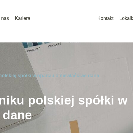
 nas
Kariera
Kontakt
Lokali
olskiej spółki w oparciu o niewłaściwe dane
iku polskiej spółki w
e dane