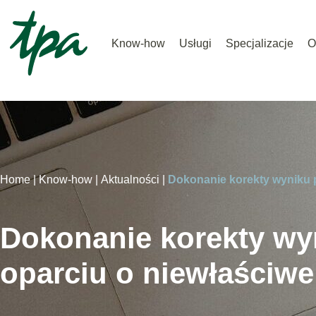
Know-how
Usługi
Specjalizacje
O
Home |
Know-how |
Aktualności |
Dokonanie korekty wyniku p
Dokonanie korekty wyn
oparciu o niewłaściw