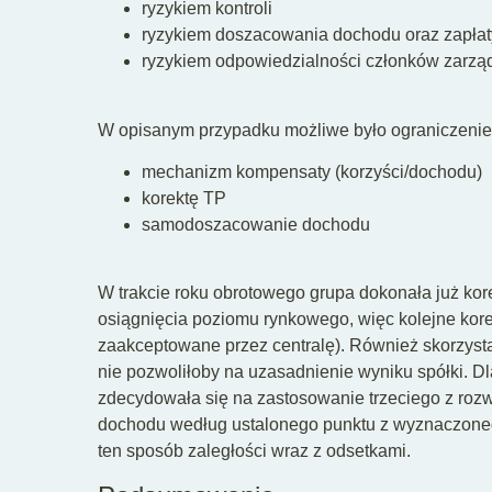
ryzykiem kontroli
ryzykiem doszacowania dochodu oraz zapłaty
ryzykiem odpowiedzialności członków zarzą
W opisanym przypadku możliwe było ograniczenie
mechanizm kompensaty (korzyści/dochodu)
korektę TP
samodoszacowanie dochodu
W trakcie roku obrotowego grupa dokonała już kore
osiągnięcia poziomu rynkowego, więc kolejne korek
zaakceptowane przez centralę). Również skorzyst
nie pozwoliłoby na uzasadnienie wyniku spółki. Dl
zdecydowała się na zastosowanie trzeciego z roz
dochodu według ustalonego punktu z wyznaczoneg
ten sposób zaległości wraz z odsetkami.