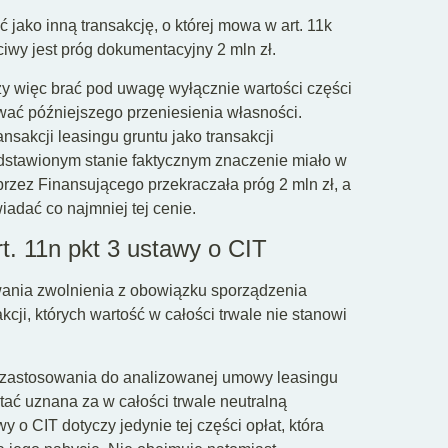
 jako inną transakcję, o której mowa w art. 11k
ściwy jest próg dokumentacyjny 2 mln zł.
y więc brać pod uwagę wyłącznie wartości części
wać późniejszego przeniesienia własności.
nsakcji leasingu gruntu jako transakcji
dstawionym stanie faktycznym znaczenie miało w
rzez Finansującego przekraczała próg 2 mln zł, a
iadać co najmniej tej cenie.
t. 11n pkt 3 ustawy o CIT
wania zwolnienia z obowiązku sporządzenia
kcji, których wartość w całości trwale nie stanowi
e zastosowania do analizowanej umowy leasingu
tać uznana za w całości trwale neutralną
 o CIT dotyczy jedynie tej części opłat, która