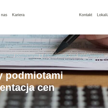
 nas
Kariera
Kontakt
Lokali
miotami powiązanymi a dokumentacja cen transferowych
y podmiotami
entacja cen