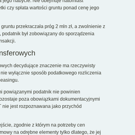
a jego nabycie. Nie obejmuje natomiast
tki czy spłata wartości gruntu ponad cenę jego
gruntu przekraczała próg 2 mln zł, a zwolnienie z
a, podatnik był zobowiązany do sporządzenia
nsakcji.
ransferowych
ferowych decydujące znaczenie ma rzeczywisty
a nie wyłącznie sposób podatkowego rozliczenia
leasingu.
i powiązanymi podatnik nie powinien
 pozostaje poza obowiązkami dokumentacyjnymi
IT nie jest rozpoznawana jako przychód
dejście, zgodnie z którym na potrzeby cen
umowy na odrębne elementy tylko dlatego, że jej