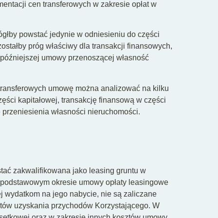
ntacji cen transferowych w zakresie opłat w
łby powstać jedynie w odniesieniu do części
zostałby próg właściwy dla transakcji finansowych,
do późniejszej umowy przenoszącej własność
n transferowych umowę można analizować na kilku
ęści kapitałowej, transakcję finansową w części
przeniesienia własności nieruchomości.
ać zakwalifikowana jako leasing gruntu w
e w podstawowym okresie umowy opłaty leasingowe
ej wydatkom na jego nabycie, nie są zaliczane
tów uzyskania przychodów Korzystającego. W
dsetkowej oraz w zakresie innych kosztów umowy