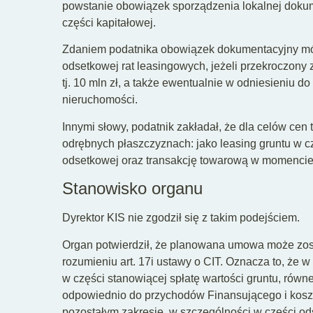
powstanie obowiązek sporządzenia lokalnej dokume
części kapitałowej.
Zdaniem podatnika obowiązek dokumentacyjny móg
odsetkowej rat leasingowych, jeżeli przekroczony 
tj. 10 mln zł, a także ewentualnie w odniesieniu 
nieruchomości.
Innymi słowy, podatnik zakładał, że dla celów ce
odrębnych płaszczyznach: jako leasing gruntu w cz
odsetkowej oraz transakcję towarową w momencie 
Stanowisko organu
Dyrektor KIS nie zgodził się z takim podejściem.
Organ potwierdził, że planowana umowa może zost
rozumieniu art. 17i ustawy o CIT. Oznacza to, ż
w części stanowiącej spłatę wartości gruntu, równ
odpowiednio do przychodów Finansującego i kosz
pozostałym zakresie, w szczególności w części o