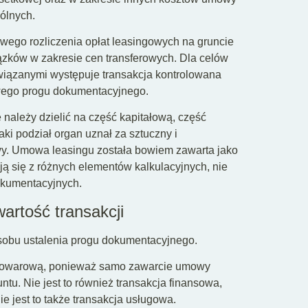
ólnych.
wego rozliczenia opłat leasingowych na gruncie
iązków w zakresie cen transferowych. Dla celów
wiązanymi występuje transakcja kontrolowana
ciwego progu dokumentacyjnego.
należy dzielić na część kapitałową, część
ki podział organ uznał za sztuczny i
y. Umowa leasingu została bowiem zawarta jako
ają się z różnych elementów kalkulacyjnych, nie
okumentacyjnych.
artość transakcji
osobu ustalenia progu dokumentacyjnego.
ją towarową, ponieważ samo zawarcie umowy
tu. Nie jest to również transakcja finansowa,
 jest to także transakcja usługowa.