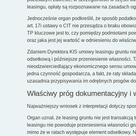
leasingu, opłaty są rozpoznawane na zasadach og
Jednocześnie organ podkreślił, że sposób podatko
art. 17i ustawy o CIT nie przesądza o braku obow
TP kluczowe jest to, czy pomiędzy podmiotami po
oraz jaka jest jej wartość w odniesieniu do właś
Zdaniem Dyrektora KIS umowy leasingu gruntu nie 
odsetkową i późniejsze przeniesienie własności. Ta
nieodzwierciedlający ekonomicznego sensu umow
jedna czynność gospodarcza, a fakt, że raty skład
uzasadnia przypisywania im odrębnych progów d
Właściwy próg dokumentacyjny i w
Najważniejszy wniosek z interpretacji dotyczy sp
Organ uznał, że leasing gruntu nie jest transakc
leasingu nie powoduje przeniesienia własności grun
mimo że w ratach występuje element odsetkowy. Nie