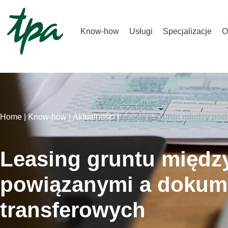
Know-how
Usługi
Specjalizacje
O
Home |
Know-how |
Aktualności |
Leasing gruntu między pod
Leasing gruntu międz
powiązanymi a dokum
transferowych