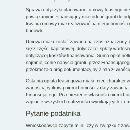
Sprawa dotyczyła planowanej umowy leasingu ni
powiązanymi. Finansujący miał oddać grunt do odp
trwania umowy miał realizować na nieruchomości 
budowli.
Umowa miała zostać zawarta na czas oznaczony, co
się z części kapitałowej, dotyczącej spłaty wartoś
dotyczącej kosztów finansowania. Suma opłat nett
najmniej cenie nabycia gruntu przez Finansująceg
przekraczała próg dokumentacyjny 2 mln zł właściw
Ostatnia opłata leasingowa miała mieć charakter
wartością rynkową nieruchomości z daty zawarcia 
Finansującego. Przeniesienie własności nieruchom
zapłacie wszystkich należności wynikających z 
Pytanie podatnika
Wnioskodawca zapytał m.in., czy w związku z za