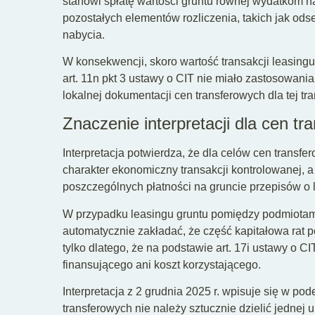
stanowi spłatę wartości gruntu równej wydatkom n
pozostałych elementów rozliczenia, takich jak odse
nabycia.
W konsekwencji, skoro wartość transakcji leasingu 
art. 11n pkt 3 ustawy o CIT nie miało zastosowani
lokalnej dokumentacji cen transferowych dla tej tra
Znaczenie interpretacji dla cen t
Interpretacja potwierdza, że dla celów cen trans
charakter ekonomiczny transakcji kontrolowanej, 
poszczególnych płatności na gruncie przepisów o 
W przypadku leasingu gruntu pomiędzy podmiotam
automatycznie zakładać, że część kapitałowa rat
tylko dlatego, że na podstawie art. 17i ustawy o C
finansującego ani koszt korzystającego.
Interpretacja z 2 grudnia 2025 r. wpisuje się w po
transferowych nie należy sztucznie dzielić jednej 