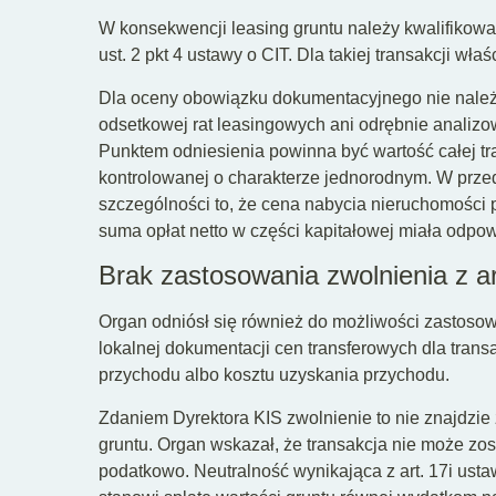
W konsekwencji leasing gruntu należy kwalifikować
ust. 2 pkt 4 ustawy o CIT. Dla takiej transakcji wła
Dla oceny obowiązku dokumentacyjnego nie należ
odsetkowej rat leasingowych ani odrębnie analizo
Punktem odniesienia powinna być wartość całej tra
kontrolowanej o charakterze jednorodnym. W prze
szczególności to, że cena nabycia nieruchomości p
suma opłat netto w części kapitałowej miała odpow
Brak zastosowania zwolnienia z ar
Organ odniósł się również do możliwości zastoso
lokalnej dokumentacji cen transferowych dla transa
przychodu albo kosztu uzyskania przychodu.
Zdaniem Dyrektora KIS zwolnienie to nie znajdzi
gruntu. Organ wskazał, że transakcja nie może zos
podatkowo. Neutralność wynikająca z art. 17i ustawy