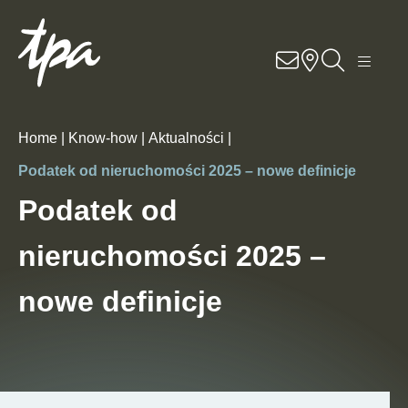
Know-how
Usługi
Home |
Know-how |
Aktualności |
Specjalizacje
Podatek od nieruchomości 2025 – nowe definicje
Podatek od
O nas
nieruchomości 2025 –
Kariera
nowe definicje
Lokalizacje
Kontakt