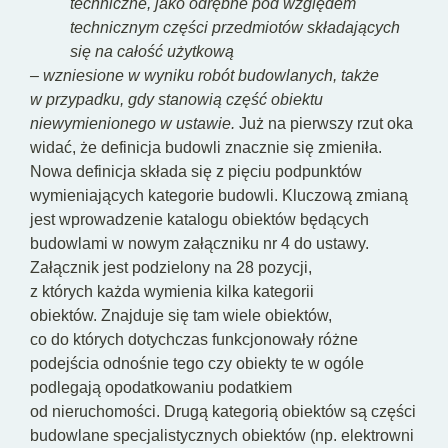
techniczne, jako odrębne pod względem
technicznym części przedmiotów składających
się na całość użytkową
– wzniesione w wyniku robót budowlanych, także
w przypadku, gdy stanowią część obiektu
niewymienionego w ustawie.
Już na pierwszy rzut oka
widać, że definicja budowli znacznie się zmieniła.
Nowa definicja składa się z pięciu podpunktów
wymieniających kategorie budowli. Kluczową zmianą
jest wprowadzenie katalogu obiektów będących
budowlami w nowym załączniku nr 4 do ustawy.
Załącznik jest podzielony na 28 pozycji,
z których każda wymienia kilka kategorii
obiektów. Znajduje się tam wiele obiektów,
co do których dotychczas funkcjonowały różne
podejścia odnośnie tego czy obiekty te w ogóle
podlegają opodatkowaniu podatkiem
od nieruchomości. Drugą kategorią obiektów są części
budowlane specjalistycznych obiektów (np. elektrowni