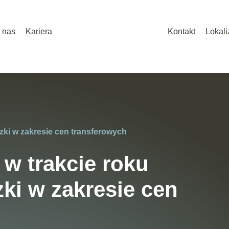
 nas
Kariera
Kontakt
Lokali
zki w zakresie cen transferowych
 w trakcie roku
ki w zakresie cen