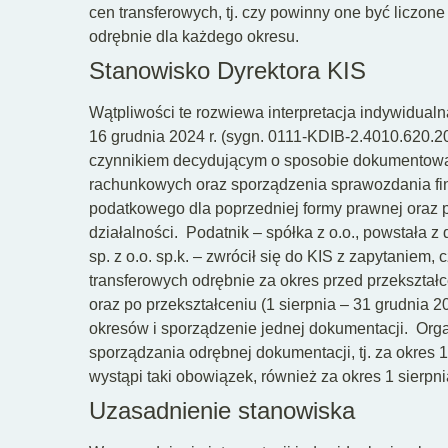
cen transferowych, tj. czy powinny one być liczone
odrębnie dla każdego okresu.
Stanowisko Dyrektora KIS
Wątpliwości te rozwiewa interpretacja indywidualn
16 grudnia 2024 r. (sygn. 0111-KDIB-2.4010.620.
czynnikiem decydującym o sposobie dokumentowan
rachunkowych oraz sporządzenia sprawozdania fi
podatkowego dla poprzedniej formy prawnej oraz 
działalności.
Podatnik – spółka z o.o., powstała z
sp. z o.o. sp.k. – zwrócił się do KIS z zapytaniem
transferowych odrębnie za okres przed przekształce
oraz po przekształceniu (1 sierpnia – 31 grudnia 20
okresów i sporządzenie jednej dokumentacji.
Orga
sporządzania odrębnej dokumentacji, tj. za okres 1 s
wystąpi taki obowiązek, również za okres 1 sierpnia
Uzasadnienie stanowiska