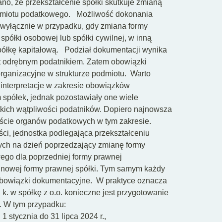
no, że przekształcenie spółki skutkuje zmianą
dmiotu podatkowego.
Możliwość dokonania
e wyłącznie w przypadku, gdy zmiana formy
półki osobowej lub spółki cywilnej, w inną
półkę kapitałową.
Podział dokumentacji wynika
est odrębnym podatnikiem. Zatem obowiązki
ganizacyjne w strukturze podmiotu.
Warto
 interpretacje w zakresie obowiązków
spółek, jednak pozostawiały one wiele
tkich wątpliwości podatników. Dopiero najnowsza
jście organów podatkowych w tym zakresie.
ości, jednostka podlegająca przekształceniu
ych na dzień poprzedzający zmianę formy
ego dla poprzedniej formy prawnej
nowej formy prawnej spółki. Tym samym każdy
obowiązki dokumentacyjne.
W praktyce oznacza
. k. w spółkę z o.o. konieczne jest przygotowanie
. W tym przypadku:
 1 stycznia do 31 lipca 2024 r.,