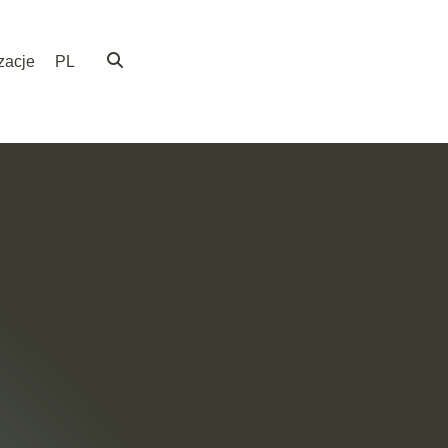
zacje
PL