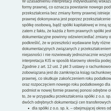
W uzasadnieniu interpretacji indywidualnej wskaza
formy prawnej, co oznacza powstanie nowego po
przekształcenia bez zmiany formy prawnej istniej
prawnej dokonywana jest poprzez przekształcenie s
spółkę osobową, bądź spółki kapitałowej w inną s
zatem z faktu, że każda z form prawnych spółki j
dokumentacyjne powinny odzwierciedlać zmiany or
podkreślić, że w przeszłości wydawane były różne
dokumentacyjnych związanych z przekształceniem 
niejasności i nie rozwiewały jednoznacznie wszys
interpretacja KIS w sposób klarowny określa pode
Zgodnie z art. 12 ust. 2 pkt 3 ustawy o rachunkow
zobowiązana jest do zamknięcia ksiąg rachunkow
prawnej, co skutkuje zakończeniem roku podatkow
oraz rozpoczęciem nowego roku podatkowego dla 
podmiot w nowej formie prawnej ponosi odrębne 
to, że w przypadku przekształcenia spółki z o.o. sp
dwóch odrębnych dokumentacji cen transferowych
dla spółki z o.o. sp. k. – obejmującej okres od