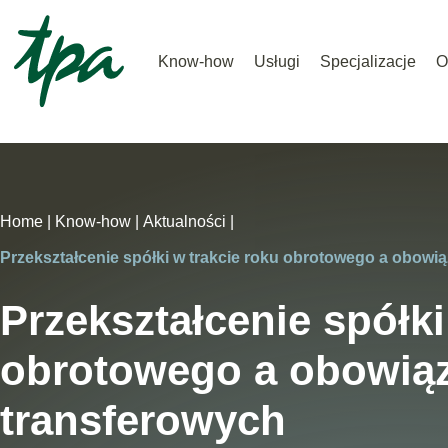
Know-how
Usługi
Specjalizacje
O
Home |
Know-how |
Aktualności |
Przekształcenie spółki w trakcie roku obrotowego a obowią
Przekształcenie spółki
obrotowego a obowiąz
transferowych