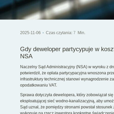
2025-11-06
Czas czytania:
7
Min.
Gdy deweloper partycypuje w koszt
NSA
Naczelny Sąd Administracyjny (NSA) w wyroku z dnia
potwierdził, że opłata partycypacyjna wnoszona pr
infrastruktury technicznej stanowi wynagrodzenie z
opodatkowaniu VAT.
Sprawa dotyczyła dewelopera, który zobowiązał się 
eksploatującej sieć wodno-kanalizacyjną, aby umożl
Sąd uznał, że pomiędzy stronami powstał stosunek
wykonuje na rzecz inwestora konkretne świadczen