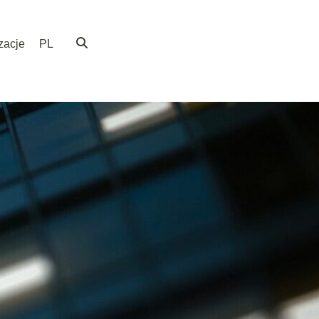
zacje
PL