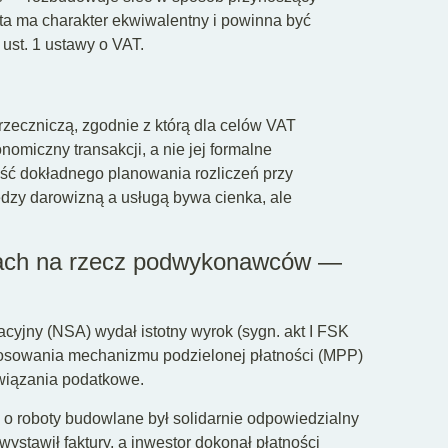
a ma charakter ekwiwalentny i powinna być
 ust. 1 ustawy o VAT.
rzeczniczą, zgodnie z którą dla celów VAT
omiczny transakcji, a nie jej formalne
ść dokładnego planowania rozliczeń przy
iędzy darowizną a usługą bywa cienka, ale
ciach na rzecz podwykonawców —
cyjny (NSA) wydał istotny wyrok (sygn. akt I FSK
stosowania mechanizmu podzielonej płatności (MPP)
owiązania podatkowe.
o roboty budowlane był solidarnie odpowiedzialny
awił faktury, a inwestor dokonał płatności