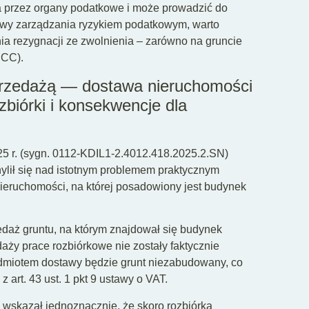
a przez organy podatkowe i może prowadzić do
tywy zarządzania ryzykiem podatkowym, warto
a rezygnacji ze zwolnienia – zarówno na gruncie
PCC).
sprzedażą — dostawa nieruchomości
biórki i konsekwencje dla
025 r. (sygn. 0112-KDIL1-2.4012.418.2025.2.SN)
hylił się nad istotnym problemem praktycznym
nieruchomości, na której posadowiony jest budynek
aż gruntu, na którym znajdował się budynek
aży prace rozbiórkowe nie zostały faktycznie
zedmiotem dostawy będzie grunt niezabudowany, co
 art. 43 ust. 1 pkt 9 ustawy o VAT.
IS wskazał jednoznacznie, że skoro rozbiórka