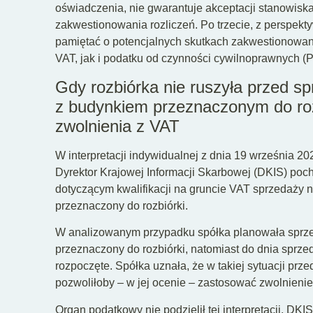
oświadczenia, nie gwarantuje akceptacji stanowisk
zakwestionowania rozliczeń. Po trzecie, z perspek
pamiętać o potencjalnych skutkach zakwestionowani
VAT, jak i podatku od czynności cywilnoprawnych (
Gdy rozbiórka nie ruszyła przed 
z budynkiem przeznaczonym do roz
zwolnienia z VAT
W interpretacji indywidualnej z dnia 19 września 2
Dyrektor Krajowej Informacji Skarbowej (DKIS) poc
dotyczącym kwalifikacji na gruncie VAT sprzedaży 
przeznaczony do rozbiórki.
W analizowanym przypadku spółka planowała sprzed
przeznaczony do rozbiórki, natomiast do dnia sprzed
rozpoczęte. Spółka uznała, że w takiej sytuacji pr
pozwoliłoby – w jej ocenie – zastosować zwolnienie z
Organ podatkowy nie podzielił tej interpretacji. DK