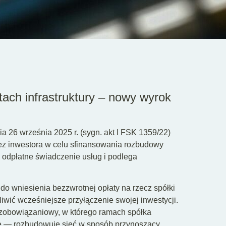
ach infrastruktury – nowy wyrok
 26 września 2025 r. (sygn. akt I FSK 1359/22)
zez inwestora w celu sfinansowania rozbudowy
a odpłatne świadczenie usług i podlega
do wniesienia bezzwrotnej opłaty na rzecz spółki
iwić wcześniejsze przyłączenie swojej inwestycji.
 zobowiązaniowy, w którego ramach spółka
ie — rozbudowuje sieć w sposób przynoszący