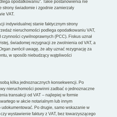
odlega opodatkowaniu”. Takie postanowienia nie
 strony świadomie i zgodnie zamierzały
wie VAT.
ji indywidualnej stanie faktycznym strony
sprzedaż nieruchomości podlega opodatkowaniu VAT,
d czynności cywilnoprawnych (PCC). Fiskus uznał
istej, świadomej rezygnacji ze zwolnienia od VAT, a
. Organ zwrócił uwagę, że aby uznać rezygnację za
entu, w sposób niebudzący wątpliwości
a sobą kilka jednoznacznych konsekwencji. Po
tawy nieruchomości powinni zadbać o jednoznaczne
nia transakcji od VAT – najlepiej w formie
wartego w akcie notarialnym lub innym
wo udokumentować. Po drugie, samo wskazanie w
czy wystawienie faktury z VAT, bez towarzyszącego