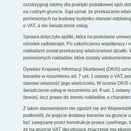
rozstrzygnął istotny dla praktyki podatkowej spór d
na cudzym gruncie. Sąd uznał, że przekazanie wła
poniesionych na budowę budynku stanowi odpłatną d
o VAT, a nie świadczenie usług.
Sprawa dotyczyła spółki, która na podstawie umowy
ośrodek radioterapii. Po zakończeniu współpracy i
nakładami został przekazany właścicielowi działki.
poniesionych nakładów, które zostały udokumentowa
Dyrektor Krajowej Informacji Skarbowej (DKIS) uzna
towarów w rozumieniu art. 7 ust. 1 ustawy o VAT, p
stanowi własność jego właściciela. W ocenie DKIS 
świadczenie usług w rozumieniu art. 8 ust. 1 ustawy
(towar), lecz prawo do zwrotu nakładów, o charakt
Z takim stanowiskiem nie zgodził się ani Wojewódz
podkreślił, że pojęcie dostawy towarów na gruncie
być zawężane przez konstrukcje prawa cywilnego, ta
że na gruncie VAT decydujące znaczenie ma ekonomi