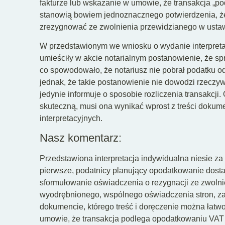
fakturze lub wskazanie w umowie, że transakcja „p
stanowią bowiem jednoznacznego potwierdzenia, że
zrezygnować ze zwolnienia przewidzianego w usta
W przedstawionym we wniosku o wydanie interpretac
umieściły w akcie notarialnym postanowienie, że 
co spowodowało, że notariusz nie pobrał podatku o
jednak, że takie postanowienie nie dowodzi rzeczyw
jedynie informuje o sposobie rozliczenia transakcji
skuteczną, musi ona wynikać wprost z treści dokum
interpretacyjnych.
Nasz komentarz:
Przedstawiona interpretacja indywidualna niesie z
pierwsze, podatnicy planujący opodatkowanie dos
sformułowanie oświadczenia o rezygnacji ze zwolnie
wyodrębnionego, wspólnego oświadczenia stron, za
dokumencie, którego treść i doręczenie można łat
umowie, że transakcja podlega opodatkowaniu VAT 