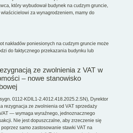
żawca, który wybudował budynek na cudzym gruncie,
go właścicielowi za wynagrodzeniem, mamy do
wrot nakładów poniesionych na cudzym gruncie może
odzi do faktycznego przekazania budynku lub
ezygnacją ze zwolnienia z VAT w
mości – nowe stanowisko
rbowej
. (sygn. 0112-KDIL1-2.4012.418.2025.2.SN), Dyrektor
na rezygnacja ze zwolnienia od VAT sprzedaży
y o VAT — wymaga wyraźnego, jednoznacznego
akcji. Nie jest dopuszczalne, aby zrzeczenie się
. poprzez samo zastosowanie stawki VAT na