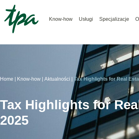
Know-how
Usługi
Specjalizacje
O
Home |
Know-how |
Aktualności |
Tax Highlights for Real Est
Tax Highlights for Rea
2025