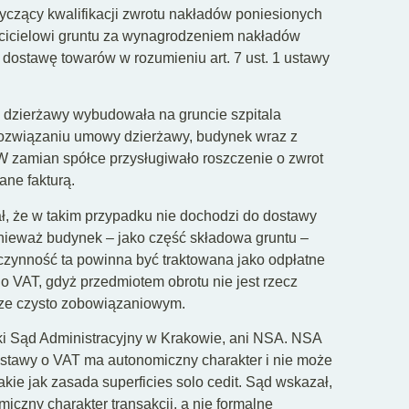
otyczący kwalifikacji zwrotu nakładów poniesionych
ścicielowi gruntu za wynagrodzeniem nakładów
ostawę towarów w rozumieniu art. 7 ust. 1 ustawy
 dzierżawy wybudowała na gruncie szpitala
 rozwiązaniu umowy dzierżawy, budynek wraz z
 W zamian spółce przysługiwało roszczenie o zwrot
ne fakturą.
ł, że w takim przypadku nie dochodzi do dostawy
onieważ budynek – jako część składowa gruntu –
czynność ta powinna być traktowana jako odpłatne
 o VAT, gdyż przedmiotem obrotu nie jest rzecz
erze czysto zobowiązaniowym.
ki Sąd Administracyjny w Krakowie, ani NSA. NSA
 ustawy o VAT ma autonomiczny charakter i nie może
kie jak zasada superficies solo cedit. Sąd wskazał,
czny charakter transakcji, a nie formalne