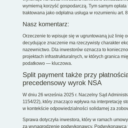
wymierną korzyść gospodarczą. Tym samym opłata t
traktowana jako odpłatna usługa w rozumieniu art. 8
Nasz komentarz:
Orzeczenie to wpisuje się w ugruntowaną już linię o
decydujące znaczenie ma rzeczywisty charakter ekon
nazewnictwo. Dla inwestorów oznacza to konieczno
projektach infrastrukturalnych, w których granica m
podatkowo — kluczowa.
Split payment także przy płatnoś
precedensowy wyrok NSA
W dniu 26 września 2025 r. Naczelny Sąd Administra
1154/22), który znacząco wpływa na interpretację 
w kontekście odpowiedzialności solidarnej za zob
Sprawa dotyczyła inwestora, który w ramach umowy 
za wynagrodzenie podwykonawcy. Podwykonawca wyst