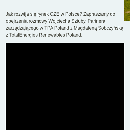
PL
Jak rozwija się rynek OZE w Polsce? Zapraszamy do
obejrzenia rozmowy Wojciecha Sztuby, Partnera
zarządzającego w TPA Poland z Magdaleną Sobczyńską
z TotalEnergies Renewables Poland.