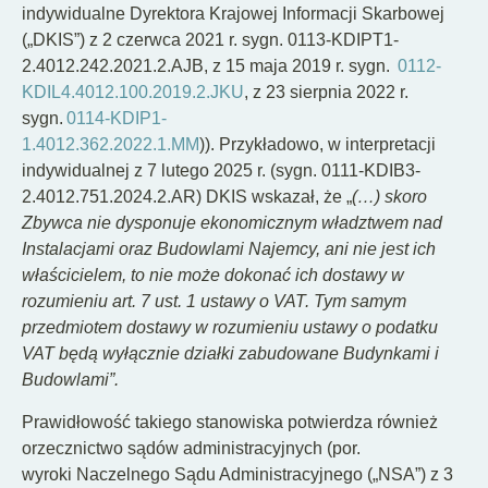
indywidualne Dyrektora Krajowej Informacji Skarbowej
(„DKIS”) z 2 czerwca 2021 r. sygn. 0113-KDIPT1-
2.4012.242.2021.2.AJB, z 15 maja 2019 r. sygn.
0112-
KDIL4.4012.100.2019.2.JKU
, z 23 sierpnia 2022 r.
sygn.
0114-KDIP1-
1.4012.362.2022.1.MM
)). Przykładowo, w interpretacji
indywidualnej z 7 lutego 2025 r. (sygn. 0111-KDIB3-
2.4012.751.2024.2.AR) DKIS wskazał, że „
(…) skoro
Zbywca nie dysponuje ekonomicznym władztwem nad
Instalacjami oraz Budowlami Najemcy, ani nie jest ich
właścicielem, to nie może dokonać ich dostawy w
rozumieniu art. 7 ust. 1 ustawy o VAT. Tym samym
przedmiotem dostawy w rozumieniu ustawy o podatku
VAT będą wyłącznie działki zabudowane Budynkami i
Budowlami”.
Prawidłowość takiego stanowiska potwierdza również
orzecznictwo sądów administracyjnych (por.
wyroki Naczelnego Sądu Administracyjnego („NSA”) z 3