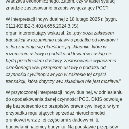
władztwa ekonomicznego. Zatem, czy w takiej sytuacji
znajdzie zastosowanie przepis wyłączający PCC?
W interpretacji indywidualnej z 18 lutego 2025 r. (sygn.
0111-KDIB2-3.4014.656.2024.3.JS),
organ interpretujący wskazał, że „
gdy poza zakresem
transakcji w rozumieniu ustawy o podatku od towarów i
usług znajdują się określone jej składniki, które w
rozumieniu ustawy o podatku od towarów i usług nie
będą przedmiotem dostawy, zastosowanie wyłączenia
określonego ww. przepisem ustawy o podatku od
czynności cywilnoprawnych w zakresie tej części
transakcji, która dotyczy ww. składnika nie jest możliwe
.”
W przytoczonej interpretacji indywidualnej, w odniesieniu
do opodatkowania danej czynności PCC, DKIS odwołuje
się bezpośrednio do przepisów prawa cywilnego, w tym
przypadku regulujących sprzedaż nieruchomości
gruntowej wraz z jej częściami składowymi, tj.
budowlami najemcy budynku. Na podstawie przepisów