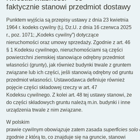
faktycznie stanowi przedmiot dostawy
Punktem wyjścia są przepisy ustawy z dnia 23 kwietnia
1964 r. kodeks cywilny (t.j. Dz.U. z dnia 16 czerwca 2025
r., poz. 1071; „Kodeks cywilny”) dotyczące
nieruchomości oraz umowy sprzedaży. Zgodnie z art. 46
§ 1 Kodeksu cywilnego, nieruchomościami są części
powierzchni ziemskiej stanowiące odrębny przedmiot
własności (grunty), jak również budynki trwale z gruntem
związane lub ich części, jeśli stanowią odrębny od gruntu
przedmiot własności. Ustawodawca definiuje również
pojęcie części składowej rzeczy w art. 47
Kodeksu cywilnego. Z kolei art. 48 tej ustawy stanowi, że
do części składowych gruntu należą m.in. budynki i inne
urządzenia trwale z nim związane.
W polskim
prawie cywilnym obowiązuje zatem zasada
superficies solo 
zgodnie z którą to, co znajduje się na gruncie, stanowi