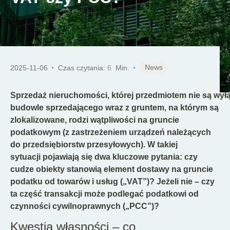
PL
News
2025-11-06
Czas czytania:
6
Min.
Sprzedaż nieruchomości, której przedmiotem nie są wył
budowle sprzedającego wraz z gruntem, na którym są
zlokalizowane, rodzi wątpliwości na gruncie
podatkowym (z zastrzeżeniem urządzeń należących
do przedsiębiorstw przesyłowych). W takiej
sytuacji pojawiają się dwa kluczowe pytania: czy
cudze obiekty stanowią element dostawy na gruncie
podatku od towarów i usług („VAT”)? Jeżeli nie – czy
ta część transakcji może podlegać podatkowi od
czynności cywilnoprawnych („PCC”)?
Kwestia własności – co