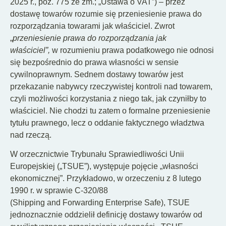
2025 r., poz. 775 ze zm.; „Ustawa o VAT”) – przez
dostawę towarów rozumie się przeniesienie prawa do
rozporządzania towarami jak właściciel. Zwrot
„
przeniesienie prawa do rozporządzania jak
właściciel”,
w rozumieniu prawa podatkowego nie odnosi
się bezpośrednio do prawa własności w sensie
cywilnoprawnym. Sednem dostawy towarów jest
przekazanie nabywcy rzeczywistej kontroli nad towarem,
czyli możliwości korzystania z niego tak, jak czyniłby to
właściciel. Nie chodzi tu zatem o formalne przeniesienie
tytułu prawnego, lecz o oddanie faktycznego władztwa
nad rzeczą.
W orzecznictwie Trybunału Sprawiedliwości Unii
Europejskiej („TSUE”), występuje pojęcie „własności
ekonomicznej”. Przykładowo, w orzeczeniu z 8 lutego
1990 r. w sprawie C-320/88
(Shipping and Forwarding Enterprise Safe), TSUE
jednoznacznie oddzielił definicję dostawy towarów od