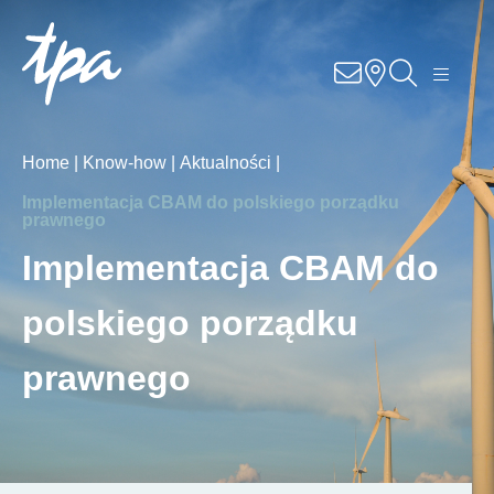
Know-how
Usługi
Home |
Know-how |
Aktualności |
Specjalizacje
Implementacja CBAM do polskiego porządku
prawnego
O nas
Implementacja CBAM do
polskiego porządku
Kariera
prawnego
Lokalizacje
Kontakt