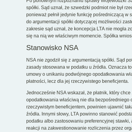
Po ponownym rozpoznaniu sprawy Wojewódzki Sąd 
spółki. Sąd uznał, że szwedzki podmiot nie był r
ponieważ pełnił jedynie funkcję pośredniczącą w 
do argumentacji spółki dotyczącej możliwości za
zakresie sąd uznał, że koncepcja LTA nie mogła 
się na nią we właściwym momencie. Spółka wniosł
Stanowisko NSA
NSA nie zgodził się z argumentacją spółki. Sąd po
zasady stosowana w podatku u źródła. Oznacza to
umowy o unikaniu podwójnego opodatkowania właś
płatności, lecz dla jej rzeczywistego beneficjenta.
Jednocześnie NSA wskazał, że płatnik, który ch
opodatkowania właściwą nie dla bezpośredniego od
rzeczywistym beneficjentem, powinien ujawnić taką 
źródła. Innymi słowy, LTA powinno stanowić podsta
podatku albo zastosowaniu preferencyjnej stawki,
reakcji na zakwestionowanie rozliczenia przez or