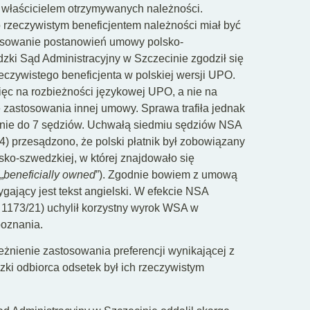
 właścicielem otrzymywanych należności.
 rzeczywistym beneficjentem należności miał być
osowanie postanowień umowy polsko-
zki Sąd Administracyjny w Szczecinie zgodził się
czywistego beneficjenta w polskiej wersji UPO.
ięc na rozbieżności językowej UPO, a nie na
 zastosowania innej umowy. Sprawa trafiła jednak
anie do 7 sędziów. Uchwałą siedmiu sędziów NSA
/24) przesądzono, że polski płatnik był zobowiązany
ko-szwedzkiej, w której znajdowało się
„
beneficially owned
”). Zgodnie bowiem z umową
ygający jest tekst angielski. W efekcie NSA
K 1173/21) uchylił korzystny wyrok WSA w
poznania.
eżnienie zastosowania preferencji wynikającej z
ki odbiorca odsetek był ich rzeczywistym