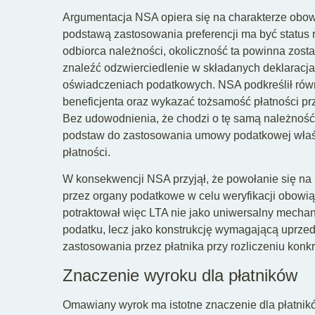
Argumentacja NSA opiera się na charakterze obowi
podstawą zastosowania preferencji ma być status 
odbiorca należności, okoliczność ta powinna zost
znaleźć odzwierciedlenie w składanych deklaracja
oświadczeniach podatkowych. NSA podkreślił równ
beneficjenta oraz wykazać tożsamość płatności p
Bez udowodnienia, że chodzi o tę samą należność
podstaw do zastosowania umowy podatkowej właśc
płatności.
W konsekwencji NSA przyjął, że powołanie się na
przez organy podatkowe w celu weryfikacji obowi
potraktował więc LTA nie jako uniwersalny mech
podatku, lecz jako konstrukcję wymagającą upr
zastosowania przez płatnika przy rozliczeniu konkr
Znaczenie wyroku dla płatników
Omawiany wyrok ma istotne znaczenie dla płatnik