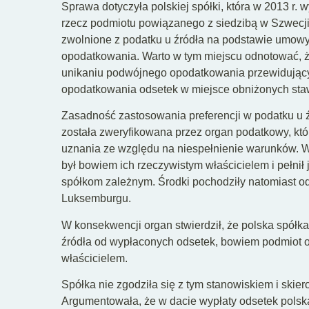
Sprawa dotyczyła polskiej spółki, która w 2013 r. 
rzecz podmiotu powiązanego z siedzibą w Szwecji.
zwolnione z podatku u źródła na podstawie umow
opodatkowania. Warto w tym miejscu odnotować, 
unikaniu podwójnego opodatkowania przewidujący
opodatkowania odsetek w miejsce obniżonych st
Zasadność zastosowania preferencji w podatku u 
została zweryfikowana przez organ podatkowy, któr
uznania ze względu na niespełnienie warunków. W
był bowiem ich rzeczywistym właścicielem i pełnił
spółkom zależnym. Środki pochodziły natomiast o
Luksemburgu.
W konsekwencji organ stwierdził, że polska spółka
źródła od wypłaconych odsetek, bowiem podmiot ot
właścicielem.
Spółka nie zgodziła się z tym stanowiskiem i skie
Argumentowała, że w dacie wypłaty odsetek polsk