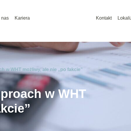
 nas
Kariera
Kontakt
Lokali
h w WHT możliwy, ale nie „po fakcie”
pproach w WHT
akcie”