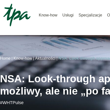
Know-how
Usługi
Specjalizacje
O
Home |
Know-how |
Aktualności |
NSA: Look-through approac
NSA: Look-through a
możliwy, ale nie „po f
#WHTPulse