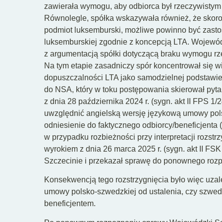
zawierała wymogu, aby odbiorca był rzeczywistym
Równolegle, spółka wskazywała również, że skoro
podmiot luksemburski, możliwe powinno być zast
luksemburskiej zgodnie z koncepcją LTA. Wojewód
z argumentacją spółki dotyczącą braku wymogu rze
Na tym etapie zasadniczy spór koncentrował się w
dopuszczalności LTA jako samodzielnej podstawie
do NSA, który w toku postępowania skierował pyt
z dnia 28 października 2024 r. (sygn. akt II FPS 1
uwzględnić angielską wersję językową umowy pols
odniesienie do faktycznego odbiorcy/beneficjenta (
w przypadku rozbieżności przy interpretacji rozstrz
wyrokiem z dnia 26 marca 2025 r. (sygn. akt II FS
Szczecinie i przekazał sprawę do ponownego roz
Konsekwencją tego rozstrzygnięcia było więc uzal
umowy polsko-szwedzkiej od ustalenia, czy szwedz
beneficjentem.