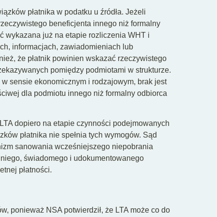
ązków płatnika w podatku u źródła. Jeżeli
rzeczywistego beneficjenta innego niż formalny
ać wykazana już na etapie rozliczenia WHT i
ch, informacjach, zawiadomieniach lub
ież, że płatnik powinien wskazać rzeczywistego
rzekazywanych pomiędzy podmiotami w strukturze.
 w sensie ekonomicznym i rodzajowym, brak jest
iwej dla podmiotu innego niż formalny odbiorca
 LTA dopiero na etapie czynności podejmowanych
ązków płatnika nie spełnia tych wymogów. Sąd
anizm sanowania wcześniejszego niepobrania
zedniego, świadomego i udokumentowanego
etnej płatności.
ów, ponieważ NSA potwierdził, że LTA może co do