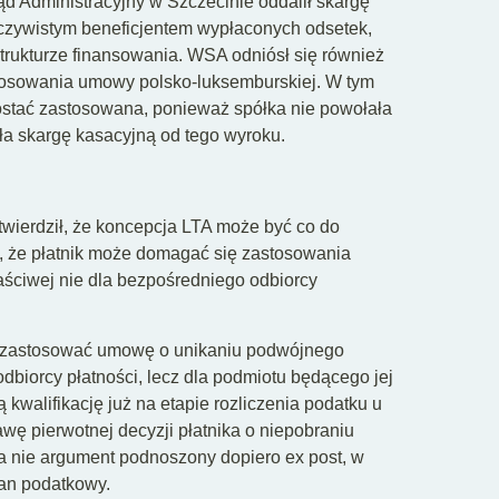
Administracyjny w Szczecinie oddalił skargę
zeczywistym beneficjentem wypłaconych odsetek,
strukturze finansowania. WSA odniósł się również
stosowania umowy polsko-luksemburskiej. W tym
zostać zastosowana, ponieważ spółka nie powołała
a skargę kasacyjną od tego wyroku.
twierdził, że koncepcja LTA może być co do
, że płatnik może domagać się zastosowania
ciwej nie dla bezpośredniego odbiorcy
ce zastosować umowę o unikaniu podwójnego
biorcy płatności, lecz dla podmiotu będącego jej
kwalifikację już na etapie rozliczenia podatku u
wę pierwotnej decyzji płatnika o niepobraniu
 a nie argument podnoszony dopiero ex post, w
gan podatkowy.